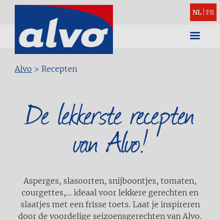
NL
|
FR
Kruimelpad
Alvo
>
Recepten
De lekkerste recepten
van Alvo!
Asperges, slasoorten, snijboontjes, tomaten,
courgettes,... ideaal voor lekkere gerechten en
slaatjes met een frisse toets. Laat je inspireren
door de voordelige seizoensgerechten van Alvo.