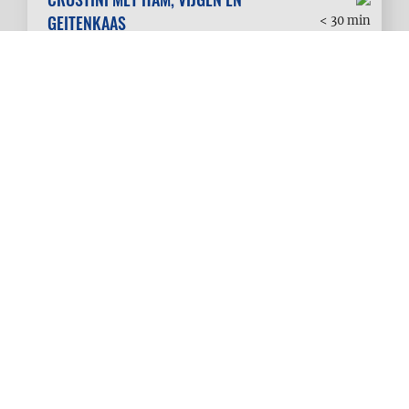
GEITENKAAS
< 30 min
Eenvoudig
OVENMOSSELEN MET GEROOSTERDE
TOMAATJES EN KAPPERTJES
< 30 min
Eenvoudig
MOSSELTACO’S MET GEPANEERDE
MOSSELTJES
30 min
tot 1u
Eenvoudig
MOSSELTOAST OP ZUURDESEM MET