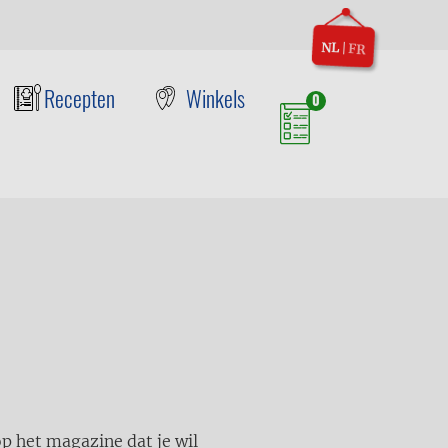
NL
|
FR
Recepten
Winkels
0
op het magazine dat je wil