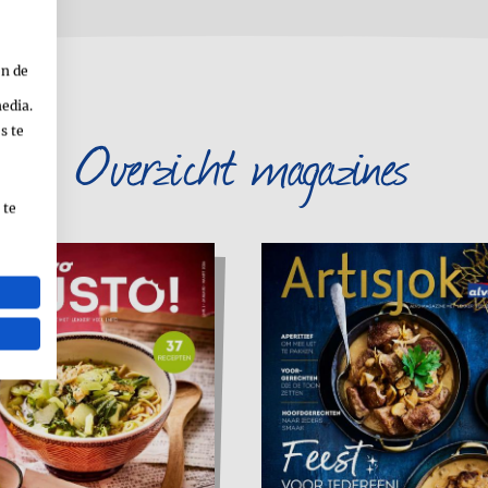
en de
media.
s te
Overzicht magazines
 te