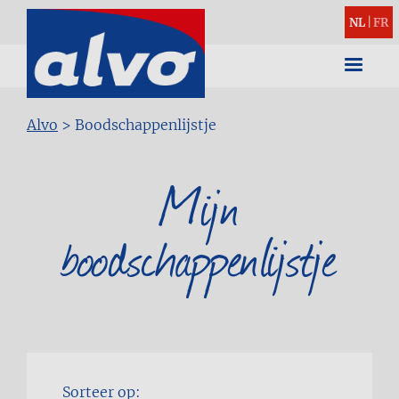
NL
|
FR
Kruimelpad
Alvo
>
Boodschappenlijstje
Mijn
boodschappenlijstje
Sorteer op: