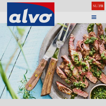
NL
|
FR