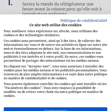
Sortez la viande du réfrigérateur une
heure avant la cuisson pour qu’elle soit à
température ambiante.
Politique de confidentialité
Ce site web utilise des cookies
Hachez la roquette et mélangez-la avec
Pour améliorer votre expérience sur alvo.be, nous utilisons des
cookies et des technologies similaires.
le parmesan, les pignons de pin hachés et
l’huile d’olive. Réservez.
Ces cookies nous permettent, ainsi qu'à des tiers, de collecter des
informations sur vous et de suivre vos activités en ligne sur notre site
web et éventuellement en dehors. Sur la base de ces informations,
nous et des tiers adaptons le site web, nos communications et nos
publicités à vos intérêts et à votre profil. En outre, ces cookies vous
Séchez bien le steak. Salez-le et poivrez-
permettent de partager des informations via les médias sociaux.
le de chaque côté. Aspergez-le d’huile
En cliquant sur "Accepter tout", vous nous autorisez à installer des
d’olive et massez pour bien la faire
cookies pour les médias sociaux et les publicités personnalisées. Vous
pénétrer dans la viande.
trouverez de plus amples informations à ce sujet dans notre politique
en matière de confidentialité et de cookies.
Vous pouvez également contrôler les cookies qui sont installés via les
"Paramètres des cookies". Vous avez toujours la possibilité de
Ficelez le thym et le romarin en une seule
modifier ou de retirer votre choix via notre politique en matière de
botte, pour en faire un pinceau que vous
cookies.
tremperez dans de l’huile d’olive.
Accepter tout