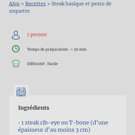
Fil
Alvo
>
Recettes
>
Steak basique et pesto de
roquette
d'Ariane
Temps de préparation
< 30 min
Difficulté
Facile
Ingrédients
1
steak rib-eye ou T-bone (d’une
épaisseur d’au moins 3 cm)