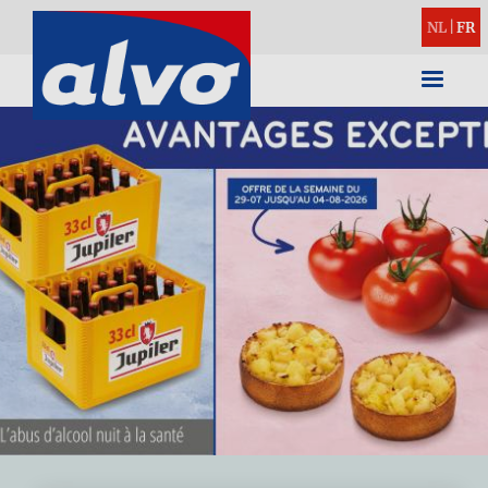
NL
|
FR