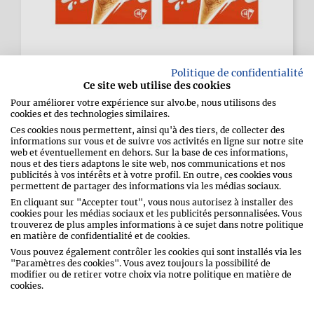
1+1 GRATIS
Politique de confidentialité
Ce site web utilise des cookies
Cornets glacés Kinder Bueno
Pour améliorer votre expérience sur alvo.be, nous utilisons des
cookies et des technologies similaires.
29/07/2026
-
11/08/2026
Promo valable de
Ces cookies nous permettent, ainsi qu'à des tiers, de collecter des
informations sur vous et de suivre vos activités en ligne sur notre site
web et éventuellement en dehors. Sur la base de ces informations,
4 x 90 ml
nous et des tiers adaptons le site web, nos communications et nos
publicités à vos intérêts et à votre profil. En outre, ces cookies vous
permettent de partager des informations via les médias sociaux.
13,38
6,69
/2
En cliquant sur "Accepter tout", vous nous autorisez à installer des
cookies pour les médias sociaux et les publicités personnalisées. Vous
trouverez de plus amples informations à ce sujet dans notre politique
50% de réduction, calculée à la caisse
en matière de confidentialité et de cookies.
Vous pouvez également contrôler les cookies qui sont installés via les
"Paramètres des cookies". Vous avez toujours la possibilité de
modifier ou de retirer votre choix via notre politique en matière de
cookies.