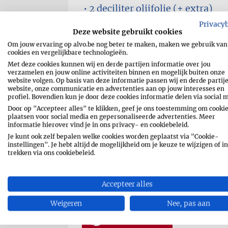
2 deciliter
olijfolie (+ extra)
Privacy
1 bosje
tijm
Deze website gebruikt cookies
1 bosje
rozemarijn
Om jouw ervaring op alvo.be nog beter te maken, maken we gebruik van
cookies en vergelijkbare technologieën.
peper en zout
Met deze cookies kunnen wij en derde partijen informatie over jou
verzamelen en jouw online activiteiten binnen en mogelijk buiten onze
website volgen. Op basis van deze informatie passen wij en derde partij
website, onze communicatie en advertenties aan op jouw interesses en
profiel. Bovendien kun je door deze cookies informatie delen via social 
Door op "Accepteer alles" te klikken, geef je ons toestemming om cookie
plaatsen voor social media en gepersonaliseerde advertenties. Meer
informatie hierover vind je in ons privacy- en cookiebeleid.
Je kunt ook zelf bepalen welke cookies worden geplaatst via "Cookie-
RECEPT AFDRUKKEN
instellingen". Je hebt altijd de mogelijkheid om je keuze te wijzigen of in
trekken via ons cookiebeleid.
SHARE
MESSENGE
Accepteer alles
WHATSAPP
EMAIL
Weigeren
Nee, pas aan
PIN