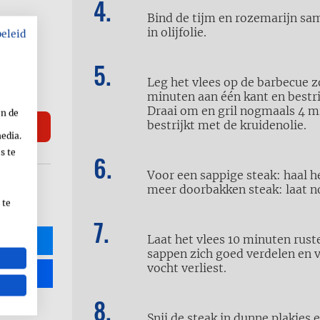
Bind de tijm en rozemarijn s
in olijfolie.
beleid
Leg het vlees op de barbecue zo
minuten aan één kant en bestr
Draai om en gril nogmaals 4 mi
en de
bestrijkt met de kruidenolie.
media.
s te
Voor een sappige steak: haal h
meer doorbakken steak: laat no
 te
Laat het vlees 10 minuten rus
R
sappen zich goed verdelen en v
vocht verliest.
Snij de steak in dunne plakjes 