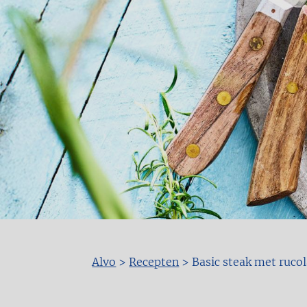
Alvo
>
Recepten
>
Basic steak met ruco
Kruimelpad