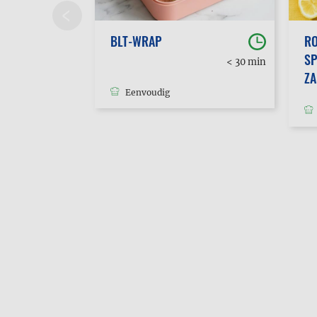
BLT-WRAP
RO
SP
30 min
< 30 min
tot 1u
Z
Eenvoudig