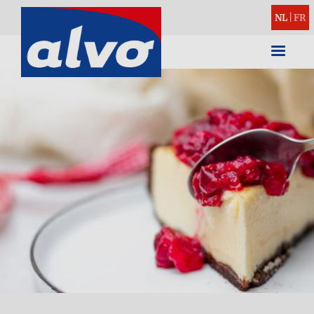
NL
|
FR