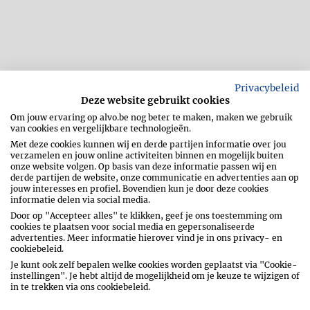
Privacybeleid
Beboter een springvorm van 22 cm
Deze website gebruikt cookies
doorsnede en bekleed de randen en de
Om jouw ervaring op alvo.be nog beter te maken, maken we gebruik
bodem vervolgens met bakpapier.
van cookies en vergelijkbare technologieën.
Met deze cookies kunnen wij en derde partijen informatie over jou
verzamelen en jouw online activiteiten binnen en mogelijk buiten
onze website volgen. Op basis van deze informatie passen wij en
Mix de koekjes in de keukenrobot tot
derde partijen de website, onze communicatie en advertenties aan op
kruimels en meng ze met 30 g gesmolten
jouw interesses en profiel. Bovendien kun je door deze cookies
boter. Druk dit mengsel op de bodem van
informatie delen via social media.
de springvorm en maak glad met de bolle
Door op "Accepteer alles" te klikken, geef je ons toestemming om
kant van een lepel. Zet de vorm in de
cookies te plaatsen voor social media en gepersonaliseerde
advertenties. Meer informatie hierover vind je in ons privacy- en
koelkast.
cookiebeleid.
Je kunt ook zelf bepalen welke cookies worden geplaatst via "Cookie-
instellingen". Je hebt altijd de mogelijkheid om je keuze te wijzigen of
in te trekken via ons cookiebeleid.
Roer de ricotta los in een kom.