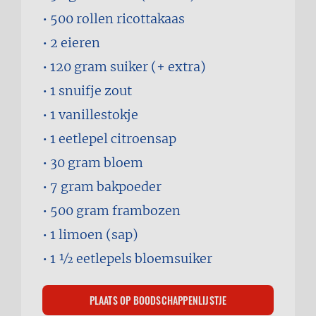
500 rollen
ricottakaas
2
eieren
120 gram
suiker (+ extra)
1 snuifje
zout
1
vanillestokje
1 eetlepel
citroensap
30 gram
bloem
7 gram
bakpoeder
500 gram
frambozen
1
limoen (sap)
1 1⁄2 eetlepels
bloemsuiker