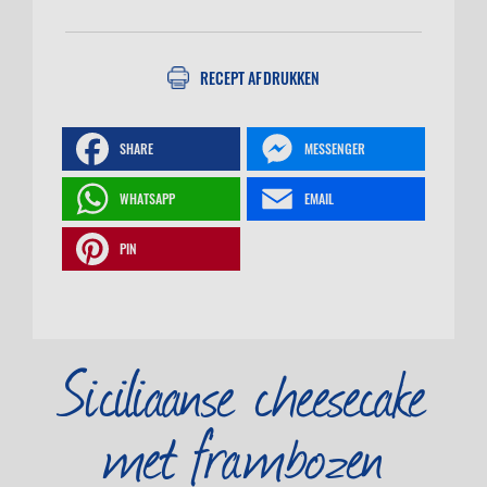
RECEPT AFDRUKKEN
SHARE
MESSENGER
WHATSAPP
EMAIL
PIN
Siciliaanse cheesecake
met frambozen