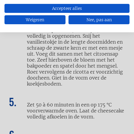
Accepteer alles
Mix de eieren met 120 g suiker en het
snuifje zout tot een romig, bleek
Weigeren
Nee, pas aan
mengsel. Voeg de rest van de boter (op
kamertemperatuur, in blokjes) toe tot die
volledig is opgenomen. Snij het
vanillestokje in de lengte doormidden en
schraap de zwarte kern er met een mesje
uit. Voeg dit samen met het citroensap
toe. Zeef hierboven de bloem met het
bakpoeder en spatel door het mengsel.
Roer vervolgens de ricotta er voorzichtig
doorheen. Giet in de vorm over de
koekjesbodem.
Zet 50 à 60 minuten in een op 175 °C
voorverwarmde oven. Laat de cheesecake
volledig afkoelen in de vorm.