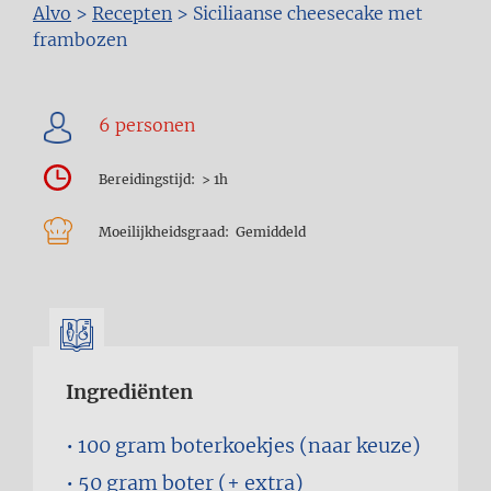
Kruimelpad
Alvo
>
Recepten
>
Siciliaanse cheesecake met
frambozen
Bereidingstijd
> 1h
Moeilijkheidsgraad
Gemiddeld
Ingrediënten
100 gram
boterkoekjes (naar keuze)
50 gram
boter (+ extra)