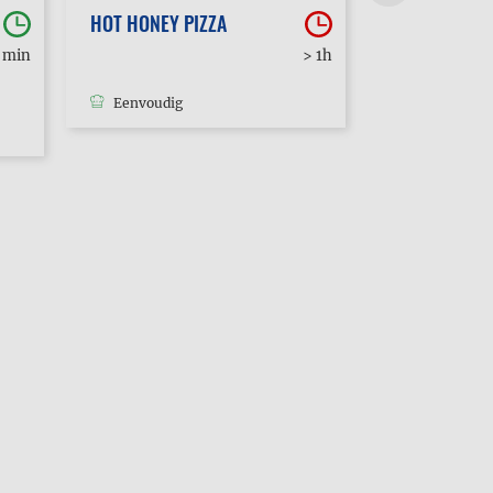
HOT HONEY PIZZA
DRUMSTICKS
OOSTERSE R
0 min
> 1h
Eenvoudig
Eenvoudig