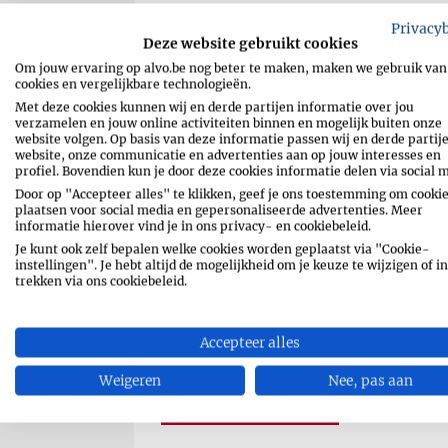
2 eetlepels
worcestershiresaus
Privacy
Deze website gebruikt cookies
2 bollen
mozzarella
Om jouw ervaring op alvo.be nog beter te maken, maken we gebruik van
cookies en vergelijkbare technologieën.
peper en zout
Met deze cookies kunnen wij en derde partijen informatie over jou
verzamelen en jouw online activiteiten binnen en mogelijk buiten onze
website volgen. Op basis van deze informatie passen wij en derde partij
website, onze communicatie en advertenties aan op jouw interesses en
profiel. Bovendien kun je door deze cookies informatie delen via social 
Door op "Accepteer alles" te klikken, geef je ons toestemming om cookie
plaatsen voor social media en gepersonaliseerde advertenties. Meer
informatie hierover vind je in ons privacy- en cookiebeleid.
RECEPT AFDRUKKEN
Je kunt ook zelf bepalen welke cookies worden geplaatst via "Cookie-
instellingen". Je hebt altijd de mogelijkheid om je keuze te wijzigen of in
trekken via ons cookiebeleid.
SHARE
MESSENGE
Accepteer alles
WHATSAPP
EMAIL
Weigeren
Nee, pas aan
PIN