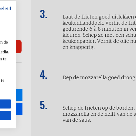
beleid
Laat de frieten goed uitlekken
keukenhanddoek. Verhit de frite
gedurende 6 à 8 minuten in ver
kleuren. Schep ze met een schu
keukenpapier. Verhit de olie nu
en de
en knapperig.
media.
s te
Dep de mozzarella goed droog 
 te
R
Schep de frieten op de borden
mozzarella en de helft van de 
van de saus.