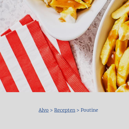
Alvo
>
Recepten
>
Poutine
Kruimelpad