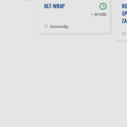
BLT-WRAP
RO
SP
30 min
< 30 min
tot 1u
Z
Eenvoudig