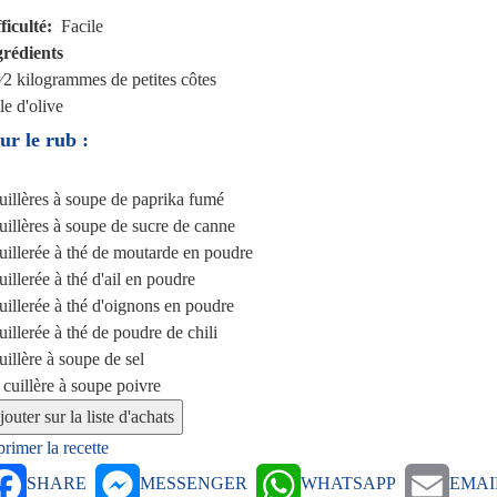
ficulté
Facile
grédients
1⁄2 kilogrammes
de petites côtes
le d'olive
ur le rub :
uillères à soupe
de paprika fumé
uillères à soupe
de sucre de canne
uillerée à thé
de moutarde en poudre
uillerée à thé
d'ail en poudre
uillerée à thé
d'oignons en poudre
uillerée à thé
de poudre de chili
uillère à soupe
de sel
 cuillère à soupe
poivre
rimer la recette
SHARE
MESSENGER
WHATSAPP
EMAI