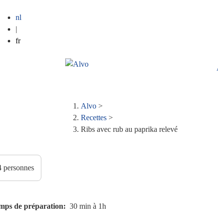
nl
|
fr
Alvo
>
Fil
Recettes
>
Ribs avec rub au paprika relevé
d'Ariane
mps de préparation
30 min à 1h