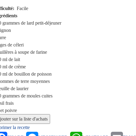
ficulté
Facile
grédients
0 grammes
de lard petit-déjeuner
ignon
rre
iges
de céleri
uillères à soupe
de farine
0 ml
de lait
0 ml
de crème
0 ml
de bouillon de poisson
ommes de terre moyennes
euille de laurier
0 grammes
de moules cuites
sil frais
 et poivre
rimer la recette