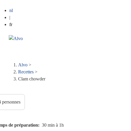
nl
|
fr
ME
Fil
Alvo
>
Recettes
>
d'Ariane
Clam chowder
mps de préparation
30 min à 1h