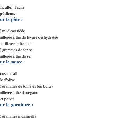
ficulté
Facile
grédients
ur la pâte :
0 ml
d'eau tiède
uillerée à thé
de levure déshydratée
 cuillerée à thé
sucre
0 grammes
de farine
uillerée à thé
de sel
ur la sauce :
gousse
d'ail
le d'olive
0 grammes
de tomates (en boîte)
uillerée à thé
d'oregano
 et poivre
ur la garniture :
0 grammes
mozzarella