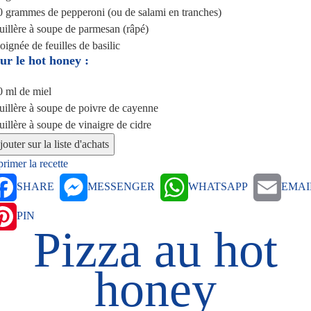
0 grammes
de pepperoni (ou de salami en tranches)
uillère à soupe
de parmesan (râpé)
poignée
de feuilles de basilic
ur le hot honey :
0 ml
de miel
uillère à soupe
de poivre de cayenne
uillère à soupe
de vinaigre de cidre
rimer la recette
SHARE
MESSENGER
WHATSAPP
EMAI
PIN
Pizza au hot
honey