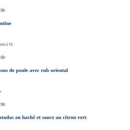
ile
utine
min à 1h
ile
lons de poule avec rub oriental
h
ile
stadas au haché et sauce au citron vert