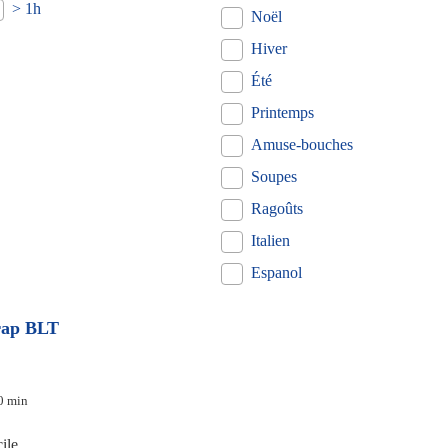
> 1h
Noël
Hiver
Été
Printemps
Amuse-bouches
Soupes
Ragoûts
Italien
Espanol
ap BLT
0 min
ile