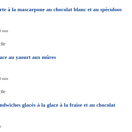
rte à la mascarpone au chocolat blanc et au spéculoos
0 min
ile
ace au yaourt aux mûres
0 min
ile
ndwiches glacés à la glace à la fraise et au chocolat
h