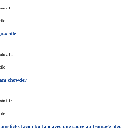
min à 1h
ile
uachile
min à 1h
ile
am chowder
min à 1h
ile
umsticks façon buffalo avec une sauce au fromage bleu