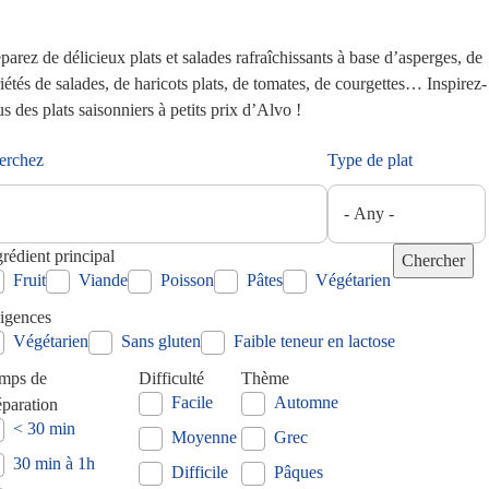
parez de délicieux plats et salades rafraîchissants à base d’asperges, de
iétés de salades, de haricots plats, de tomates, de courgettes… Inspirez-
s des plats saisonniers à petits prix d’Alvo !
erchez
Type de plat
grédient principal
Fruit
Viande
Poisson
Pâtes
Végétarien
igences
Végétarien
Sans gluten
Faible teneur en lactose
mps de
Difficulté
Thème
Facile
Automne
éparation
< 30 min
Moyenne
Grec
30 min à 1h
Difficile
Pâques