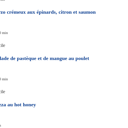
zo crémeux aux épinards, citron et saumon
0 min
ile
lade de pastèque et de mangue au poulet
0 min
ile
zza au hot honey
h