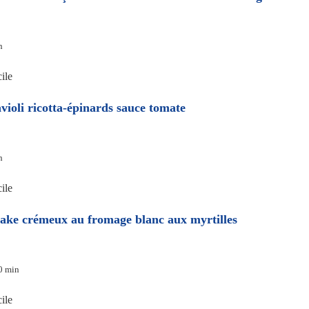
h
ile
violi ricotta-épinards sauce tomate
h
ile
ake crémeux au fromage blanc aux myrtilles
0 min
ile