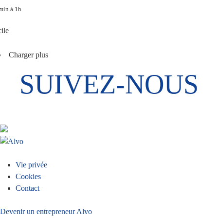
min à 1h
ile
Charger plus
SUIVEZ-NOUS
Menu
Vie privée
Cookies
Pied
Contact
de
Devenir un entrepreneur Alvo