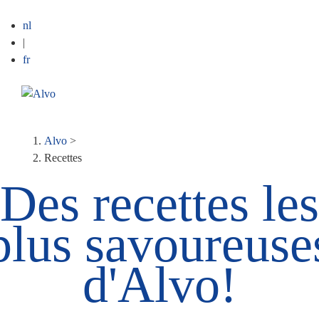
nl
|
fr
ME
Fil
Alvo
>
Recettes
d'Ariane
Des recettes les
plus savoureuse
d'Alvo!