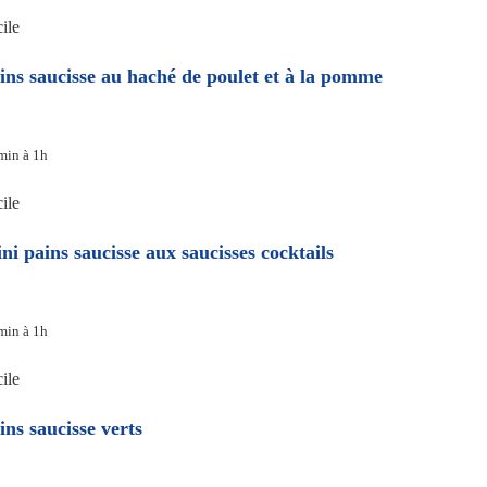
ile
ins saucisse au haché de poulet et à la pomme
min à 1h
ile
ni pains saucisse aux saucisses cocktails
min à 1h
ile
ins saucisse verts