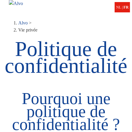
ME
NL
|
FR
Fil
Alvo
>
Vie privée
d'Ariane
Politique de
confidentialité
Pourquoi une
politique de
confidentialité ?