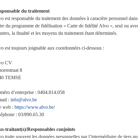
sponsable du traitement
o est responsable du traitement des données à caractère personnel dans
re du programme de fidélisation « Carte de fidélité Alvo », seul ou ave
utres, la finalité et les moyens du traitement étant déterminés.
o est toujours joignable aux coordonnées ci-dessous :
vo CV
oenstraat 8
40 TEMSE
méro d’entreprise : 0404.814.058
mail :
info@alvo.be
te web :
https://www.alvo.be/
léphone : 03/890.65.30
us-traitant(s)/Responsables conjoints
o traite souvent les données personnelles par l’intermédiaire de tiers qu