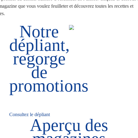
magazine que vous voulez feuilleter et découvrez toutes les recettes et
es.
Notre
dépliant,
regorge
de
promotions
Consultez le dépliant
Aperçu des