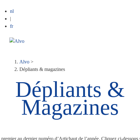
nl
|
fr
ME
Fil
Alvo
>
Dépliants & magazines
d'Ariane
Dépliants &
Magazines
premier au dernier numéro d’Artichaut de l’année. Cliquez ci-dessous 