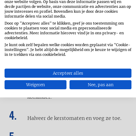
onze website volgen. Op basis van deze informatie passen wij en
derde partijen de website, onze communicatie en advertenties aan op
jouw interesses en profiel. Bovendien kun je door deze cookies
informatie delen via social media.
Kook de linguine in lichtgezouten water.
Door op "Accepteer alles" te klikken, geef je ons toestemming om
Giet af.
cookies te plaatsen voor social media en gepersonaliseerde
advertenties. Meer informatie hierover vind je in ons privacy- en
cookiebeleid.
Meng met een scheut olijfolie en hou
Je kunt ook zelf bepalen welke cookies worden geplaatst via "Cookie-
instellingen". Je hebt altijd de mogelijkheid om je keuze te wijzigen of
apart.
in te trekken via ons cookiebeleid.
Neem 4 grote vellen aluminiumfolie.
Accepteer alles
Verdeel hierover 4 porties pasta. Leg er
telkens een stuk zalmfilet bovenop.
Weigeren
Nee, pas aan
Breng op smaak met peper, zout en
koriander.
Halveer de kerstomaten en voeg ze toe.