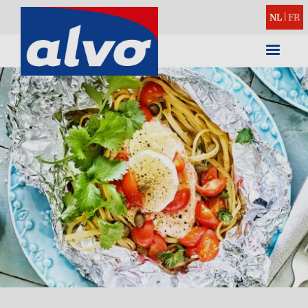
NL
|
FR