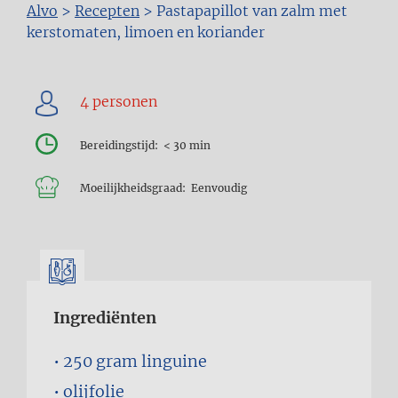
Kruimelpad
Alvo
>
Recepten
>
Pastapapillot van zalm met
kerstomaten, limoen en koriander
Bereidingstijd
< 30 min
Moeilijkheidsgraad
Eenvoudig
Ingrediënten
250 gram
linguine
olijfolie