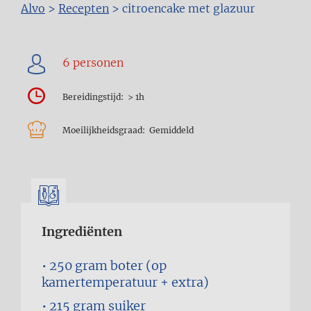
Kruimelpad
Alvo
>
Recepten
>
citroencake met glazuur
Bereidingstijd
> 1h
Moeilijkheidsgraad
Gemiddeld
Ingrediënten
250 gram
boter (op
kamertemperatuur + extra)
215 gram
suiker