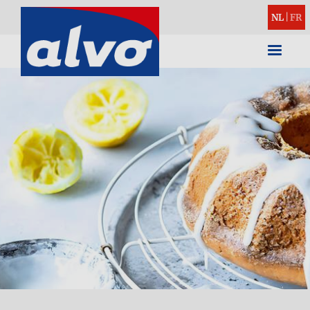
NL
|
FR