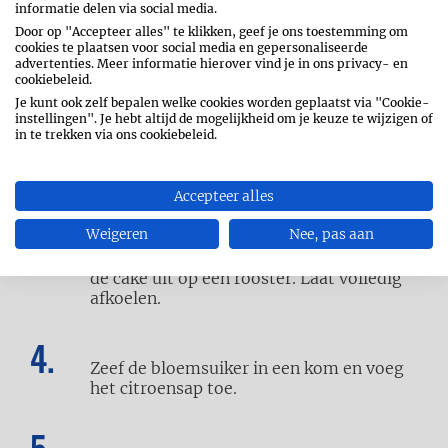
informatie delen via social media.
Door op "Accepteer alles" te klikken, geef je ons toestemming om
cookies te plaatsen voor social media en gepersonaliseerde
advertenties. Meer informatie hierover vind je in ons privacy- en
Klop de boter met de suiker en de
cookiebeleid.
citroenschil tot een romige massa. Voeg
Je kunt ook zelf bepalen welke cookies worden geplaatst via "Cookie-
de eieren één voor één toe. Blijf
instellingen". Je hebt altijd de mogelijkheid om je keuze te wijzigen of
ondertussen kloppen. Spatel de bloem en
in te trekken via ons cookiebeleid.
het citroensap erdoor. Schep het deeg in
de cakevorm en zet 50 minuten in een op
180 °C voorverwarmde oven.
Accepteer alles
Weigeren
Nee, pas aan
Laat 10 minuten staan in de vorm en stort
de cake uit op een rooster. Laat volledig
afkoelen.
Zeef de bloemsuiker in een kom en voeg
het citroensap toe.