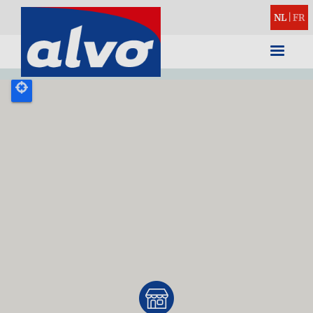
NL
|
FR