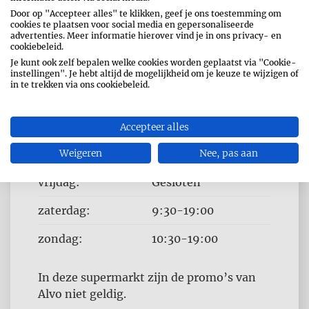
Door op "Accepteer alles" te klikken, geef je ons toestemming om
cookies te plaatsen voor social media en gepersonaliseerde
OPENINGSUREN
advertenties. Meer informatie hierover vind je in ons privacy- en
cookiebeleid.
Dag
Time
Je kunt ook zelf bepalen welke cookies worden geplaatst via "Cookie-
maandag:
9:30-19:00
instellingen". Je hebt altijd de mogelijkheid om je keuze te wijzigen of
slot
in te trekken via ons cookiebeleid.
dinsdag:
9:30-19:00
woensdag:
9:30-19:00
Accepteer alles
donderdag:
Weigeren
9:30-19:00
Nee, pas aan
vrijdag:
Gesloten
zaterdag:
9:30-19:00
zondag:
10:30-19:00
In deze supermarkt zijn de promo’s van
Alvo niet geldig.