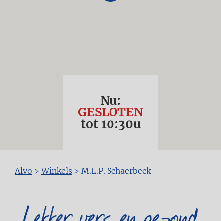
Nu:
GESLOTEN
tot
10:30
u
Kruimelpad
Alvo
>
Winkels
>
M.L.P. Schaerbeek
Lekker vers en gezond