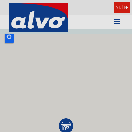
NL
|
FR