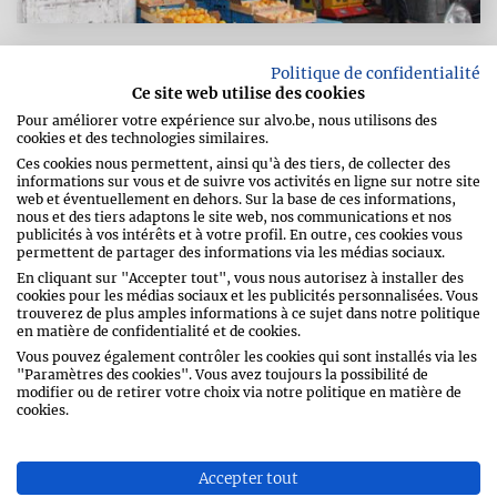
Politique de confidentialité
Ce site web utilise des cookies
M.L.P. SCHAERBEEK
Pour améliorer votre expérience sur alvo.be, nous utilisons des
cookies et des technologies similaires.
Ces cookies nous permettent, ainsi qu'à des tiers, de collecter des
informations sur vous et de suivre vos activités en ligne sur notre site
web et éventuellement en dehors. Sur la base de ces informations,
Place Liedts 8
nous et des tiers adaptons le site web, nos communications et nos
1030
Schaerbeek
publicités à vos intérêts et à votre profil. En outre, ces cookies vous
permettent de partager des informations via les médias sociaux.
Belgique
En cliquant sur "Accepter tout", vous nous autorisez à installer des
cookies pour les médias sociaux et les publicités personnalisées. Vous
Téléphone
02 243 07 94
trouverez de plus amples informations à ce sujet dans notre politique
en matière de confidentialité et de cookies.
Fax
02 243 07 93
Vous pouvez également contrôler les cookies qui sont installés via les
"Paramètres des cookies". Vous avez toujours la possibilité de
modifier ou de retirer votre choix via notre politique en matière de
cookies.
Accepter tout