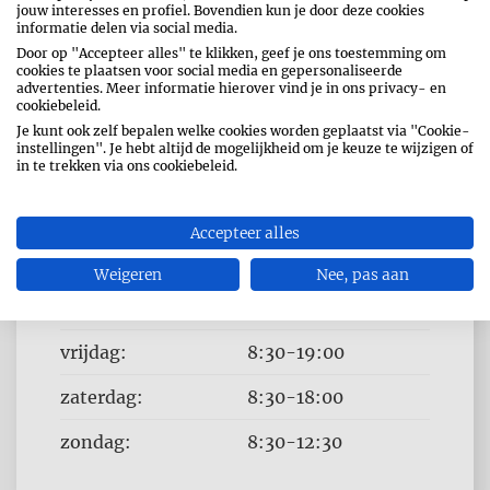
jouw interesses en profiel. Bovendien kun je door deze cookies
informatie delen via social media.
Door op "Accepteer alles" te klikken, geef je ons toestemming om
cookies te plaatsen voor social media en gepersonaliseerde
advertenties. Meer informatie hierover vind je in ons privacy- en
cookiebeleid.
OPENINGSUREN
Je kunt ook zelf bepalen welke cookies worden geplaatst via "Cookie-
instellingen". Je hebt altijd de mogelijkheid om je keuze te wijzigen of
Dag
Time
in te trekken via ons cookiebeleid.
maandag:
8:30-19:00
slot
dinsdag:
8:30-19:00
Accepteer alles
woensdag:
8:30-19:00
Weigeren
Nee, pas aan
donderdag:
8:30-19:00
vrijdag:
8:30-19:00
zaterdag:
8:30-18:00
zondag:
8:30-12:30