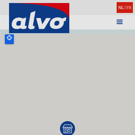
NL
|
FR