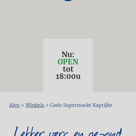
Nu:
OPEN
tot
18:00
u
Kruimelpad
Alvo
>
Winkels
>
Cado Supermarkt Kaprijke
Lekker vers en gezond