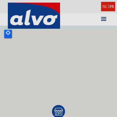
NL
|
FR