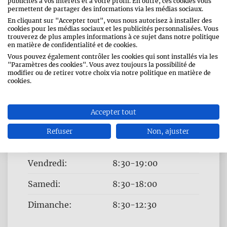
publicités à vos intérêts et à votre profil. En outre, ces cookies vous
permettent de partager des informations via les médias sociaux.
En cliquant sur "Accepter tout", vous nous autorisez à installer des
cookies pour les médias sociaux et les publicités personnalisées. Vous
trouverez de plus amples informations à ce sujet dans notre politique
en matière de confidentialité et de cookies.
HEURES D 'OUVERTURE
Vous pouvez également contrôler les cookies qui sont installés via les
"Paramètres des cookies". Vous avez toujours la possibilité de
modifier ou de retirer votre choix via notre politique en matière de
Jour
Time
Lundi:
8:30-19:00
cookies.
slot
Mardi:
8:30-19:00
Accepter tout
Mercredi:
8:30-19:00
Refuser
Non, ajuster
Jeudi:
8:30-19:00
Vendredi:
8:30-19:00
Samedi:
8:30-18:00
Dimanche:
8:30-12:30