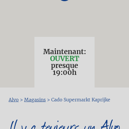
Maintenant:
OUVERT
presque
19:00
h
Fil
Alvo
>
Magasins
>
Cado Supermarkt Kaprijke
d'Ariane
Il y a toujours un Alvo