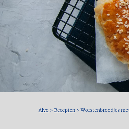
Alvo
>
Recepten
>
Worstenbroodjes met
Kruimelpad