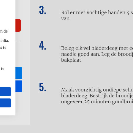
Rol er met vochtige handen 4 s
van.
en de
media.
Beleg elk vel bladerdeeg met e
s te
naadje goed aan. Leg de brood
bakplaat.
 te
R
Maak voorzichtig ondiepe schu
bladerdeeg. Bestrijk de broodje
ongeveer 25 minuten goudbruin