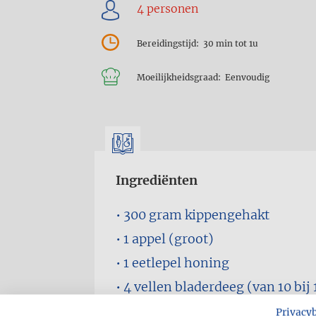
Bereidingstijd
30 min tot 1u
Moeilijkheidsgraad
Eenvoudig
Ingrediënten
300 gram
kippengehakt
1
appel (groot)
1 eetlepel
honing
4 vellen
bladerdeeg (van 10 bij
1
ei (losgeklopt)
Privacy