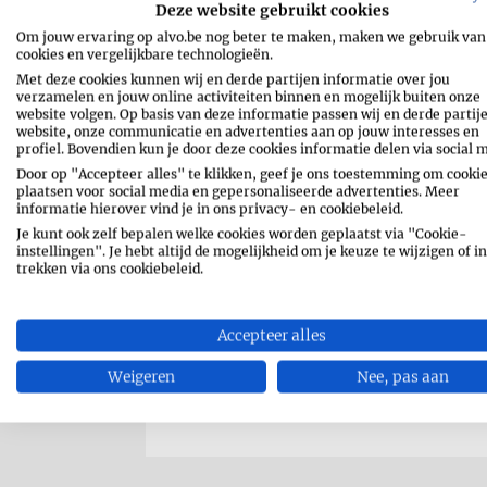
Deze website gebruikt cookies
peper en zout
Om jouw ervaring op alvo.be nog beter te maken, maken we gebruik van
cookies en vergelijkbare technologieën.
Met deze cookies kunnen wij en derde partijen informatie over jou
verzamelen en jouw online activiteiten binnen en mogelijk buiten onze
website volgen. Op basis van deze informatie passen wij en derde partij
website, onze communicatie en advertenties aan op jouw interesses en
profiel. Bovendien kun je door deze cookies informatie delen via social 
Door op "Accepteer alles" te klikken, geef je ons toestemming om cookie
plaatsen voor social media en gepersonaliseerde advertenties. Meer
RECEPT AFDRUKKEN
informatie hierover vind je in ons privacy- en cookiebeleid.
Je kunt ook zelf bepalen welke cookies worden geplaatst via "Cookie-
instellingen". Je hebt altijd de mogelijkheid om je keuze te wijzigen of in
SHARE
MESSENGE
trekken via ons cookiebeleid.
WHATSAPP
EMAIL
Accepteer alles
PIN
Weigeren
Nee, pas aan