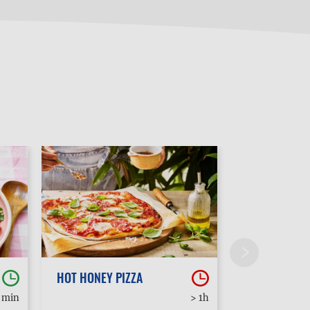
HOT HONEY PIZZA
POUTINE
0 min
> 1h