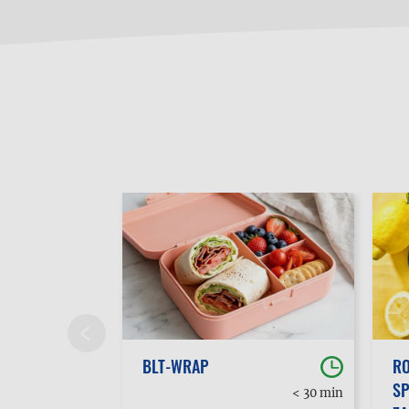
BLT-WRAP
RO
SP
30 min
< 30 min
tot 1u