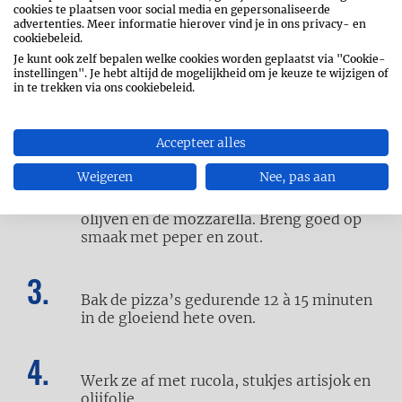
cookies te plaatsen voor social media en gepersonaliseerde
advertenties. Meer informatie hierover vind je in ons privacy- en
cookiebeleid.
Je kunt ook zelf bepalen welke cookies worden geplaatst via "Cookie-
instellingen". Je hebt altijd de mogelijkheid om je keuze te wijzigen of
Verwarm de oven voor op 230 °C.
in te trekken via ons cookiebeleid.
Accepteer alles
Beleg twee bakplaten met het pizzadeeg.
Bestrijk het deeg met een dun laagje
Weigeren
Nee, pas aan
pastasaus. Verdeel hierover de tonijn,
enkele plukjes dille, de rode ui, de zwarte
olijven en de mozzarella. Breng goed op
smaak met peper en zout.
Bak de pizza’s gedurende 12 à 15 minuten
in de gloeiend hete oven.
Werk ze af met rucola, stukjes artisjok en
olijfolie.