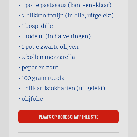
1 potje
pastasaus (kant-en-klaar)
2 blikken
tonijn (in olie, uitgelekt)
1 bosje
dille
1
rode ui (in halve ringen)
1 potje
zwarte olijven
2 bollen
mozzarella
peper en zout
100 gram
rucola
1 blik
artisjokharten (uitgelekt)
olijfolie