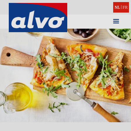
NL
|
FR