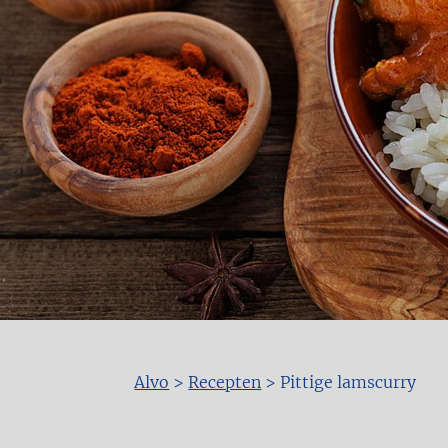
Alvo
>
Recepten
>
Pittige lamscurry
Kruimelpad