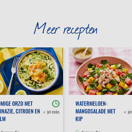
Meer recepten
MIGE ORZO MET
WATERMELOEN-
INAZIE, CITROEN EN
MANGOSALADE MET
< 30 min
< 3
ALM
KIP