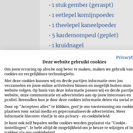
1 stuk
gember (geraspt)
1 eetlepel
komijnpoeder
1 theelepel
kaneelpoeder
5
kardemompeul (geplet)
1
kruidnagel
1 eetlepel
harissa
Privacy
Deze website gebruikt cookies
1 blik
gepelde tomaat (fijnges
Om jouw ervaring op alvo.be nog beter te maken, maken we gebruik van
cookies en vergelijkbare technologieën.
1 blik
kokosmelk
Met deze cookies kunnen wij en derde partijen informatie over jou
1⁄2
citroen (sap)
verzamelen en jouw online activiteiten binnen en mogelijk buiten onze
website volgen. Op basis van deze informatie passen wij en derde partij
1 eetlepel
bruine suiker
website, onze communicatie en advertenties aan op jouw interesses en
profiel. Bovendien kun je door deze cookies informatie delen via social 
1 bosje
bladpeterselie (fijnges
Door op "Accepteer alles" te klikken, geef je ons toestemming om cookie
plaatsen voor social media en gepersonaliseerde advertenties. Meer
zwarte peper
informatie hierover vind je in ons privacy- en cookiebeleid.
Je kunt ook zelf bepalen welke cookies worden geplaatst via "Cookie-
zout
instellingen". Je hebt altijd de mogelijkheid om je keuze te wijzigen of in
trekken via ons cookiebeleid.