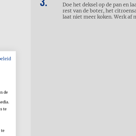
Doe het deksel op de pan en laa
rest van de boter, het citroens
laat niet meer koken. Werk af 
beleid
neden)
en de
media.
neden)
s te
 te