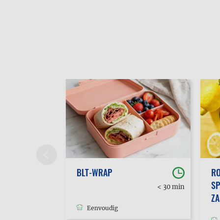
BLT-WRAP
RO
SP
30 min
< 30 min
tot 1u
Z
Eenvoudig