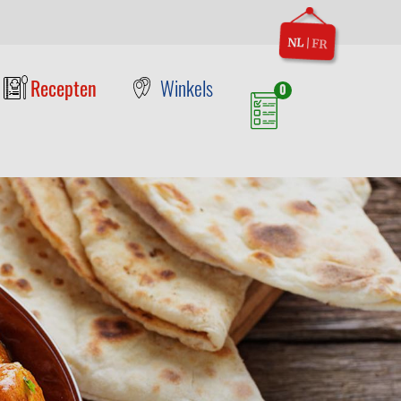
NL
|
FR
Recepten
Winkels
0