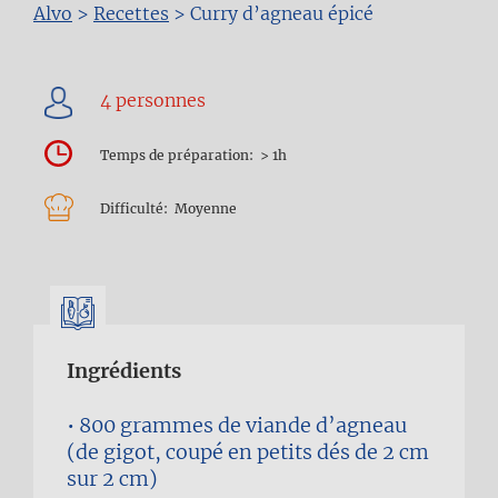
Fil
Alvo
>
Recettes
>
Curry d’agneau épicé
d'Ariane
Temps de préparation
> 1h
Difficulté
Moyenne
Ingrédients
800 grammes
de viande d’agneau
(de gigot, coupé en petits dés de 2 cm
sur 2 cm)