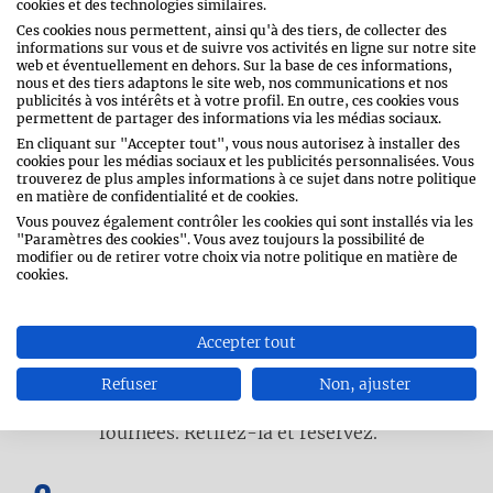
cookies et des technologies similaires.
PIN
Ces cookies nous permettent, ainsi qu'à des tiers, de collecter des
informations sur vous et de suivre vos activités en ligne sur notre site
web et éventuellement en dehors. Sur la base de ces informations,
nous et des tiers adaptons le site web, nos communications et nos
publicités à vos intérêts et à votre profil. En outre, ces cookies vous
permettent de partager des informations via les médias sociaux.
Curry d’agneau épicé
En cliquant sur "Accepter tout", vous nous autorisez à installer des
cookies pour les médias sociaux et les publicités personnalisées. Vous
trouverez de plus amples informations à ce sujet dans notre politique
en matière de confidentialité et de cookies.
Vous pouvez également contrôler les cookies qui sont installés via les
"Paramètres des cookies". Vous avez toujours la possibilité de
modifier ou de retirer votre choix via notre politique en matière de
cookies.
Accepter tout
Séchez bien la viande avec du papier
absorbant. Faites fondre la moitié du
Refuser
Non, ajuster
beurre dans une cocotte à fond épais.
Faites dorer la viande en plusieurs
fournées. Retirez-la et réservez.