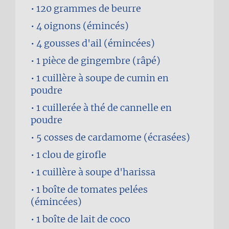
120 grammes
de beurre
4
oignons (émincés)
4 gousses
d'ail (émincées)
1 pièce
de gingembre (râpé)
1 cuillère à soupe
de cumin en
poudre
1 cuillerée à thé
de cannelle en
poudre
5
cosses de cardamome (écrasées)
1
clou de girofle
1 cuillère à soupe
d'harissa
1 boîte
de tomates pelées
(émincées)
1 boîte
de lait de coco