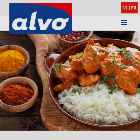
NL
|
FR