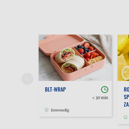
BLT-WRAP
RO
SP
30 min
< 30 min
tot 1u
Z
Eenvoudig