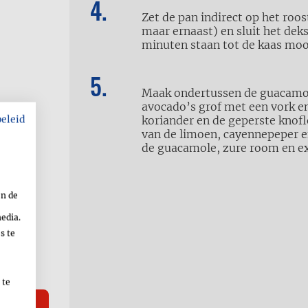
Zet de pan indirect op het roo
maar ernaast) en sluit het dek
minuten staan tot de kaas moo
Maak ondertussen de guacamole
avocado’s grof met een vork en
beleid
koriander en de geperste knof
van de limoen, cayennepeper e
de guacamole, zure room en ex
kt)
en de
media.
s te
 te