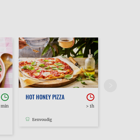
HOT HONEY PIZZA
POUTINE
0 min
> 1h
Eenvoudig
Eenvoudig