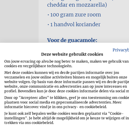
cheddar en mozzarella)
100 gram
zure room
1 handvol
koriander
Voor de guacamole:
Privacy
2
rijpe avocado's
Deze website gebruikt cookies
1
sjalotje (fijngesnipperd)
Om jouw ervaring op alvo.be nog beter te maken, maken we gebruik van
cookies en vergelijkbare technologieën.
2 eetlepels
koriander (fijngeha
Met deze cookies kunnen wij en derde partijen informatie over jou
verzamelen en jouw online activiteiten binnen en mogelijk buiten onze
1 teentje
knoflook (geperst)
website volgen. Op basis van deze informatie passen wij en derde partij
website, onze communicatie en advertenties aan op jouw interesses en
1
limoen (sap)
profiel. Bovendien kun je door deze cookies informatie delen via social 
Door op "Accepteer alles" te klikken, geef je ons toestemming om cookie
1⁄2 theelepel
cayennepeper
plaatsen voor social media en gepersonaliseerde advertenties. Meer
informatie hierover vind je in ons privacy- en cookiebeleid.
zout
Je kunt ook zelf bepalen welke cookies worden geplaatst via "Cookie-
instellingen". Je hebt altijd de mogelijkheid om je keuze te wijzigen of in
trekken via ons cookiebeleid.