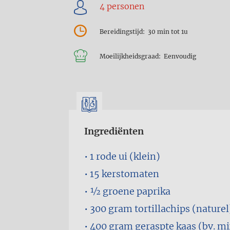
Bereidingstijd
30 min tot 1u
Moeilijkheidsgraad
Eenvoudig
Ingrediënten
1
rode ui (klein)
15
kerstomaten
1⁄2
groene paprika
300 gram
tortillachips (naturel
400 gram
geraspte kaas (bv. m