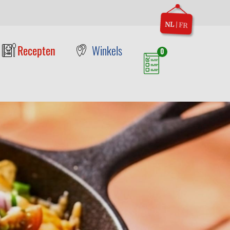
NL
|
FR
Recepten
Winkels
0