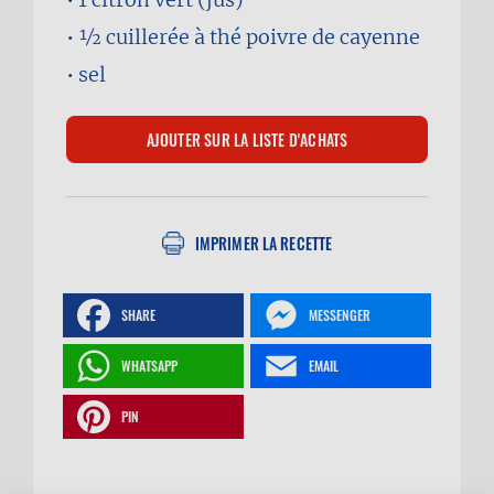
1⁄2 cuillerée à thé
poivre de cayenne
sel
IMPRIMER LA RECETTE
SHARE
MESSENGER
WHATSAPP
EMAIL
PIN