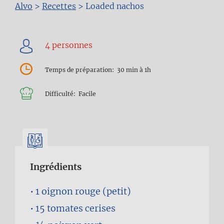
Fil
Alvo
>
Recettes
>
Loaded nachos
d'Ariane
Temps de préparation
30 min à 1h
Difficulté
Facile
Ingrédients
1
oignon rouge (petit)
15
tomates cerises