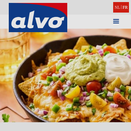
NL
|
FR