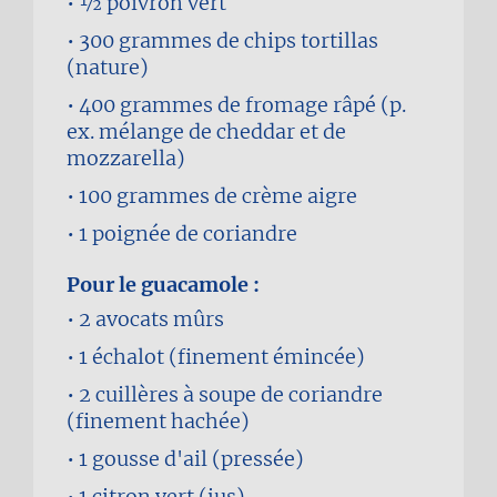
1⁄2
poivron vert
300 grammes
de chips tortillas
(nature)
400 grammes
de fromage râpé (p.
ex. mélange de cheddar et de
mozzarella)
100 grammes
de crème aigre
1 poignée
de coriandre
Pour le guacamole :
2
avocats mûrs
1
échalot (finement émincée)
2 cuillères à soupe
de coriandre
(finement hachée)
1 gousse
d'ail (pressée)
1
citron vert (jus)