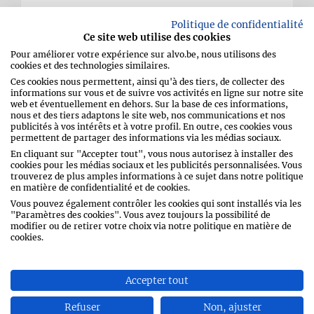
Loaded nachos
Politique de confidentialité
Ce site web utilise des cookies
Pour améliorer votre expérience sur alvo.be, nous utilisons des
cookies et des technologies similaires.
Ces cookies nous permettent, ainsi qu'à des tiers, de collecter des
informations sur vous et de suivre vos activités en ligne sur notre site
web et éventuellement en dehors. Sur la base de ces informations,
nous et des tiers adaptons le site web, nos communications et nos
publicités à vos intérêts et à votre profil. En outre, ces cookies vous
permettent de partager des informations via les médias sociaux.
En cliquant sur "Accepter tout", vous nous autorisez à installer des
Émincez finement l’oignon. Coupez les
cookies pour les médias sociaux et les publicités personnalisées. Vous
tomates cerises en quartiers et le poivron
trouverez de plus amples informations à ce sujet dans notre politique
en matière de confidentialité et de cookies.
vert en petits dés.
Vous pouvez également contrôler les cookies qui sont installés via les
"Paramètres des cookies". Vous avez toujours la possibilité de
modifier ou de retirer votre choix via notre politique en matière de
Répartissez la moitié des chips de tortilla
cookies.
au fond d’une poêle en fonte. Ajoutez la
moitié des légumes et la moitié du
fromage.
Accepter tout
Refuser
Non, ajuster