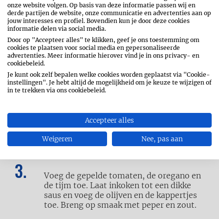
onze website volgen. Op basis van deze informatie passen wij en
derde partijen de website, onze communicatie en advertenties aan op
jouw interesses en profiel. Bovendien kun je door deze cookies
informatie delen via social media.
Door op "Accepteer alles" te klikken, geef je ons toestemming om
cookies te plaatsen voor social media en gepersonaliseerde
advertenties. Meer informatie hierover vind je in ons privacy- en
cookiebeleid.
Smelt de boter in een pan die ook in de
Je kunt ook zelf bepalen welke cookies worden geplaatst via "Cookie-
oven mag en voeg de knoflook en de
instellingen". Je hebt altijd de mogelijkheid om je keuze te wijzigen of
ansjovis toe. Blijf roeren tot de knoflook
in te trekken via ons cookiebeleid.
lichtjes kleurt en de ansjovisfilets uit
elkaar vallen.
Accepteer alles
Weigeren
Nee, pas aan
Voeg de wijn toe en laat deze inkoken.
Voeg de gepelde tomaten, de oregano en
de tijm toe. Laat inkoken tot een dikke
saus en voeg de olijven en de kappertjes
toe. Breng op smaak met peper en zout.