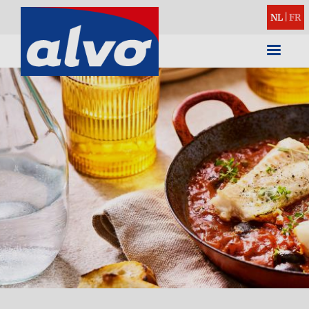
NL
|
FR