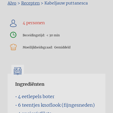
Kruimelpad
Alvo
>
Recepten
>
Kabeljauw puttanesca
Bereidingstijd
< 30 min
Moeilijkheidsgraad
Gemiddeld
Ingrediënten
4 eetlepels
boter
6 teentjes
knoflook (fijngesneden)