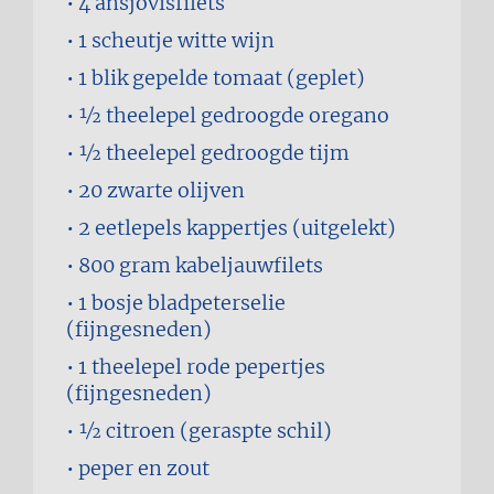
4
ansjovisfilets
1 scheutje
witte wijn
1 blik
gepelde tomaat (geplet)
1⁄2 theelepel
gedroogde oregano
1⁄2 theelepel
gedroogde tijm
20
zwarte olijven
2 eetlepels
kappertjes (uitgelekt)
800 gram
kabeljauwfilets
1 bosje
bladpeterselie
(fijngesneden)
1 theelepel
rode pepertjes
(fijngesneden)
1⁄2
citroen (geraspte schil)
peper en zout