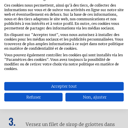
cerises et à la purée
Ces cookies nous permettent, ainsi qu'à des tiers, de collecter des
informations sur vous et de suivre vos activités en ligne sur notre site
web et éventuellement en dehors. Sur la base de ces informations,
nous et des tiers adaptons le site web, nos communications et nos
publicités à vos intérêts et à votre profil. En outre, ces cookies vous
permettent de partager des informations via les médias sociaux.
En cliquant sur "Accepter tout", vous nous autorisez à installer des
cookies pour les médias sociaux et les publicités personnalisées. Vous
trouverez de plus amples informations à ce sujet dans notre politique
en matière de confidentialité et de cookies.
Faites cuire les bintjes dans de l’eau
Vous pouvez également contrôler les cookies qui sont installés via les
légèrement salée. Égouttez-les et laissez
"Paramètres des cookies". Vous avez toujours la possibilité de
la vapeur s’évaporer. Écrasez les pommes
modifier ou de retirer votre choix via notre politique en matière de
de terre et ajoutez le lait et le beurre.
cookies.
Assaisonnez de sel, de poivre et de noix
de muscade.
Accepter tout
Refuser
Non, ajuster
Faites cuire les boulettes végétariennes
selon les indications sur l’emballage.
Versez un filet de sirop de griottes dans