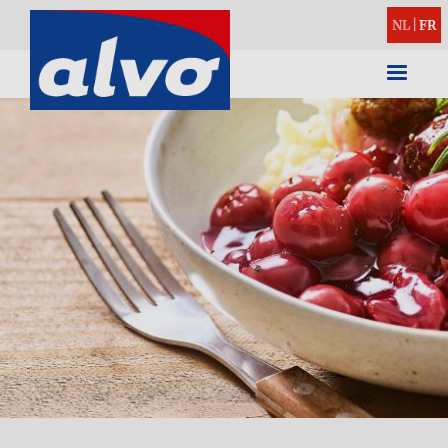
NL
|
FR