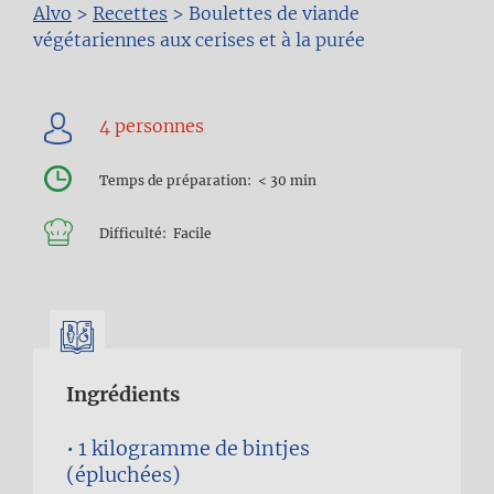
Fil
Alvo
>
Recettes
>
Boulettes de viande
végétariennes aux cerises et à la purée
d'Ariane
Temps de préparation
< 30 min
Difficulté
Facile
Ingrédients
1 kilogramme
de bintjes
(épluchées)