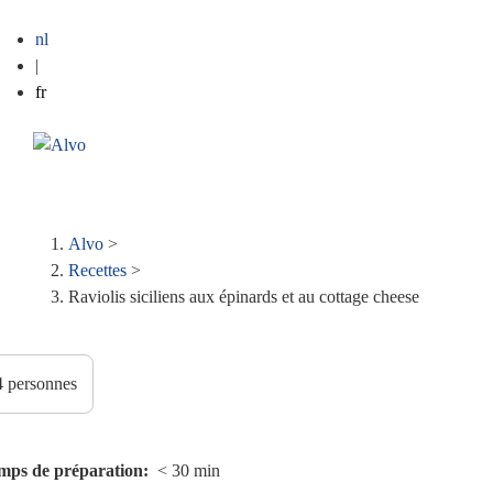
nl
|
fr
ME
Fil
Alvo
>
Recettes
>
d'Ariane
Raviolis siciliens aux épinards et au cottage cheese
mps de préparation
< 30 min