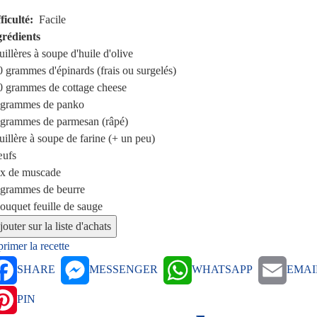
ficulté
Facile
grédients
uillères à soupe
d'huile d'olive
0 grammes
d'épinards (frais ou surgelés)
0 grammes
de cottage cheese
 grammes
de panko
 grammes
de parmesan (râpé)
uillère à soupe
de farine (+ un peu)
ufs
ix de muscade
 grammes
de beurre
bouquet
feuille de sauge
rimer la recette
SHARE
MESSENGER
WHATSAPP
EMAI
PIN