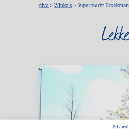
Alvo
>
Winkels
>
Supermarkt Broekman
Kruimelpad
Lekk
Privacy