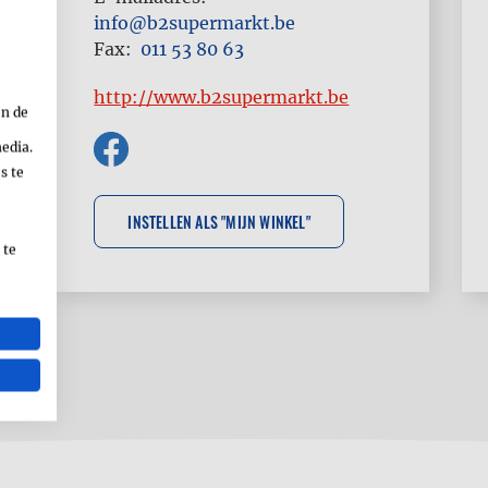
info@b2supermarkt.be
Fax
011 53 80 63
http://www.b2supermarkt.be
en de
media.
s te
 te