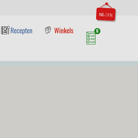
NL
|
FR
Recepten
Winkels
0