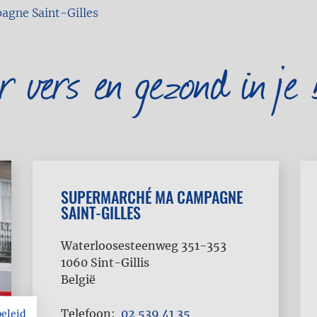
gne Saint-Gilles
er vers en gezond in je 
SUPERMARCHÉ MA CAMPAGNE
SAINT-GILLES
Waterloosesteenweg 351-353
1060
Sint-Gillis
België
Telefoon
02 539 41 35
beleid