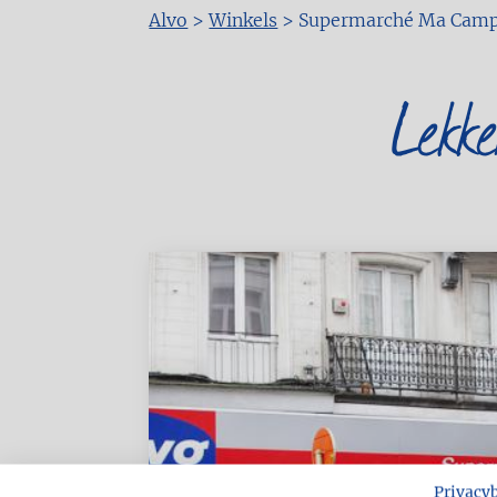
Alvo
>
Winkels
>
Supermarché Ma Campa
Kruimelpad
Lekk
Privacy