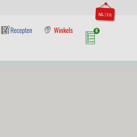
NL
|
FR
Recepten
Winkels
0