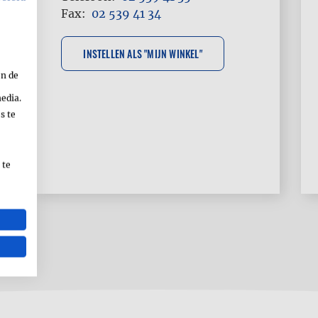
Fax
02 539 41 34
en de
media.
s te
 te