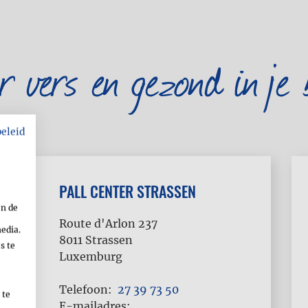
er vers en gezond in je 
beleid
PALL CENTER STRASSEN
en de
Route d'Arlon 237
media.
8011
Strassen
s te
Luxemburg
Telefoon
27 39 73 50
 te
E-mailadres