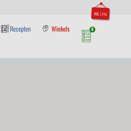
NL
|
FR
Recepten
Winkels
0