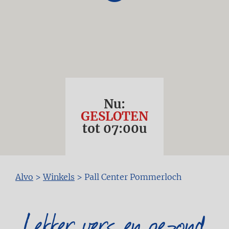
Nu:
GESLOTEN
tot
07:00
u
Kruimelpad
Alvo
>
Winkels
>
Pall Center Pommerloch
Lekker vers en gezond