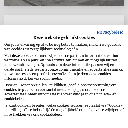
PALL CENTER POMMERLOCH
Privacybeleid
Deze website gebruikt cookies
Om jouw ervaring op alvo.be nog beter te maken, maken we gebruik
van cookies en vergelijkbare technologieën.
Duerfstrooss 2
Met deze cookies kunnen wij en derde partijen informatie over jou
9638
Pommerl0ch
verzamelen en jouw online activiteiten binnen en mogelijk buiten
onze website volgen. Op basis van deze informatie passen wij en
Luxemburg
derde partijen de website, onze communicatie en advertenties aan op
jouw interesses en profiel. Bovendien kun je door deze cookies
informatie delen via social media.
Telefoon
00352/95 93 07
Door op "Accepteer alles" te klikken, geef je ons toestemming om
E-mailadres
info@pallcenter.lu
cookies te plaatsen voor social media en gepersonaliseerde
advertenties. Meer informatie hierover vind je in ons privacy- en
cookiebeleid.
http://www.pallcenter.lu
Je kunt ook zelf bepalen welke cookies worden geplaatst via "Cookie-
instellingen". Je hebt altijd de mogelijkheid om je keuze te wijzigen of
in te trekken via ons cookiebeleid.