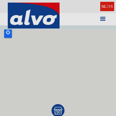
NL
|
FR