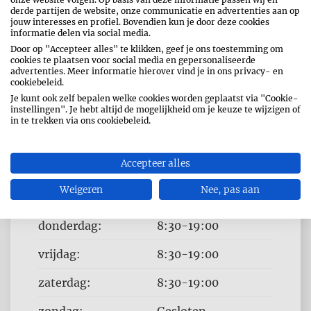
derde partijen de website, onze communicatie en advertenties aan op
jouw interesses en profiel. Bovendien kun je door deze cookies
informatie delen via social media.
Door op "Accepteer alles" te klikken, geef je ons toestemming om
cookies te plaatsen voor social media en gepersonaliseerde
advertenties. Meer informatie hierover vind je in ons privacy- en
cookiebeleid.
Je kunt ook zelf bepalen welke cookies worden geplaatst via "Cookie-
OPENINGSUREN
instellingen". Je hebt altijd de mogelijkheid om je keuze te wijzigen of
in te trekken via ons cookiebeleid.
Dag
Time
maandag:
8:30-19:00
slot
Accepteer alles
dinsdag:
8:30-19:00
Weigeren
Nee, pas aan
woensdag:
8:30-19:00
donderdag:
8:30-19:00
vrijdag:
8:30-19:00
zaterdag:
8:30-19:00