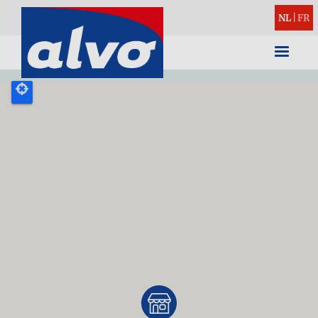
NL
|
FR