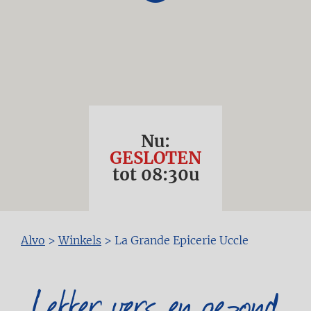
Nu:
GESLOTEN
tot
08:30
u
Kruimelpad
Alvo
>
Winkels
>
La Grande Epicerie Uccle
Lekker vers en gezond