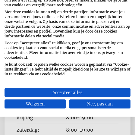
Om jouw ervaring op alvo.be nog beter te maken, maken we gebruik
van cookies en vergelijkbare technologieën.
Met deze cookies kunnen wij en derde partijen informatie over jou
verzamelen en jouw online activiteiten binnen en mogelijk buiten
onze website volgen. Op basis van deze informatie passen wij en
derde partijen de website, onze communicatie en advertenties aan op
jouw interesses en profiel. Bovendien kun je door deze cookies
informatie delen via social media.
Door op "Accepteer alles" te klikken, geef je ons toestemming om
cookies te plaatsen voor social media en gepersonaliseerde
advertenties. Meer informatie hierover vind je in ons privacy- en
OPENINGSUREN
cookiebeleid.
Je kunt ook zelf bepalen welke cookies worden geplaatst via "Cookie-
Dag
Time
maandag:
12:00-19:00
instellingen". Je hebt altijd de mogelijkheid om je keuze te wijzigen of
slot
in te trekken via ons cookiebeleid.
dinsdag:
8:00-19:00
woensdag:
Accepteer alles
8:00-19:00
Weigeren
Nee, pas aan
donderdag:
8:00-19:00
vrijdag:
8:00-19:00
zaterdag:
8:00-19:00