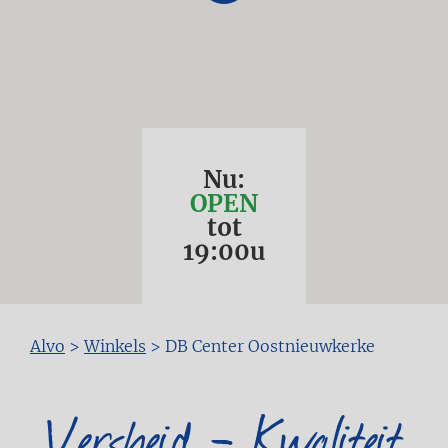
Nu:
OPEN
tot
19:00
u
Kruimelpad
Alvo
>
Winkels
>
DB Center Oostnieuwkerke
Versheid - Kwaliteit