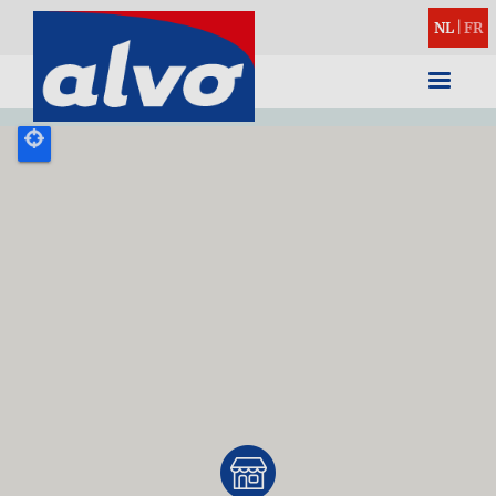
NL
|
FR