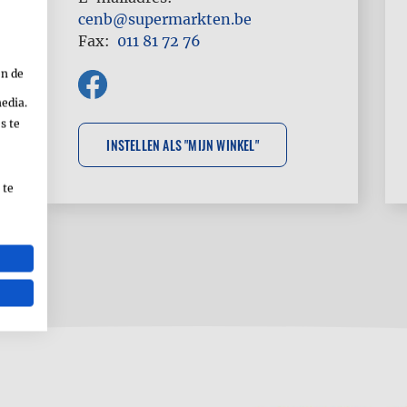
cenb@supermarkten.be
Fax
011 81 72 76
en de
media.
s te
 te