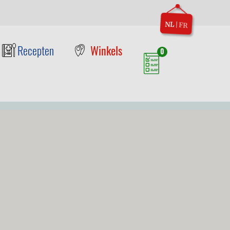
NL
|
FR
Recepten
Winkels
0