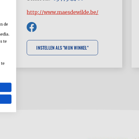
http://www.maesdewilde.be/
en de
media.
s te
 te