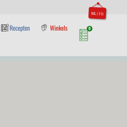
NL
|
FR
Recepten
Winkels
0