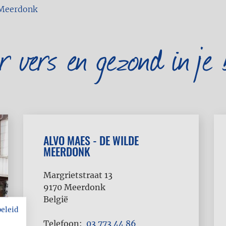
 Meerdonk
er vers en gezond in je 
ALVO MAES - DE WILDE
MEERDONK
Margrietstraat 13
9170
Meerdonk
België
beleid
Telefoon
03 773 44 86