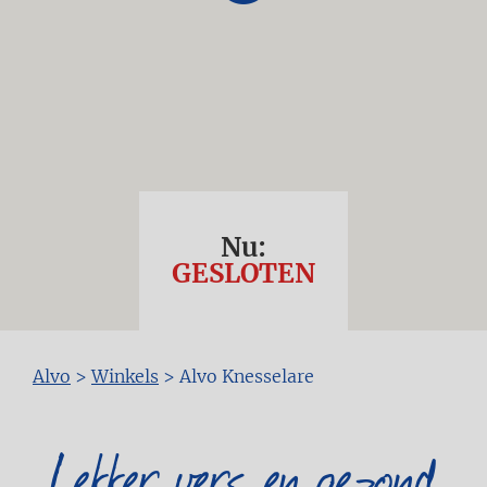
Nu:
GESLOTEN
Kruimelpad
Alvo
>
Winkels
>
Alvo Knesselare
Lekker vers en gezond