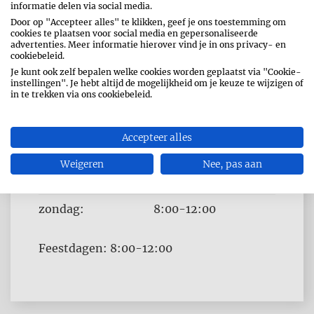
OPENINGSUREN
informatie delen via social media.
Door op "Accepteer alles" te klikken, geef je ons toestemming om
Dag
Time
cookies te plaatsen voor social media en gepersonaliseerde
maandag:
10:00-19:00
advertenties. Meer informatie hierover vind je in ons privacy- en
slot
cookiebeleid.
dinsdag:
8:00-19:00
Je kunt ook zelf bepalen welke cookies worden geplaatst via "Cookie-
instellingen". Je hebt altijd de mogelijkheid om je keuze te wijzigen of
woensdag:
8:00-19:00
in te trekken via ons cookiebeleid.
donderdag:
8:00-19:00
Accepteer alles
vrijdag:
8:00-19:00
Weigeren
Nee, pas aan
zaterdag:
8:00-19:00
zondag:
8:00-12:00
Feestdagen: 8:00-12:00