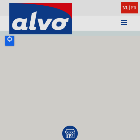
NL
|
FR