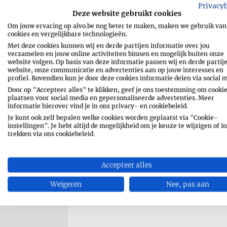
Privacy
500 gram
platte kaas
Deze website gebruikt cookies
Om jouw ervaring op alvo.be nog beter te maken, maken we gebruik van
1 eetlepel
chocolade (geraspt)
cookies en vergelijkbare technologieën.
Met deze cookies kunnen wij en derde partijen informatie over jou
verzamelen en jouw online activiteiten binnen en mogelijk buiten onze
website volgen. Op basis van deze informatie passen wij en derde partij
website, onze communicatie en advertenties aan op jouw interesses en
profiel. Bovendien kun je door deze cookies informatie delen via social 
Door op "Accepteer alles" te klikken, geef je ons toestemming om cookie
plaatsen voor social media en gepersonaliseerde advertenties. Meer
informatie hierover vind je in ons privacy- en cookiebeleid.
RECEPT AFDRUKKEN
Je kunt ook zelf bepalen welke cookies worden geplaatst via "Cookie-
instellingen". Je hebt altijd de mogelijkheid om je keuze te wijzigen of in
trekken via ons cookiebeleid.
SHARE
MESSENGE
WHATSAPP
EMAIL
Accepteer alles
Weigeren
Nee, pas aan
PIN