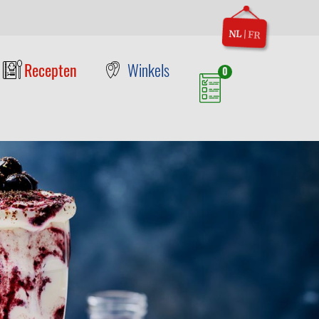
NL
|
FR
Recepten
Winkels
0