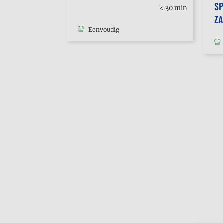
SP
30 min
< 30 min
tot 1u
Z
Eenvoudig