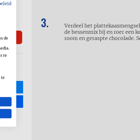
beleid
Verdeel het plattekaasmengsel 
de bessenmix bij en roer een k
room en geraspte chocolade. S
en de
media.
s te
 te
R