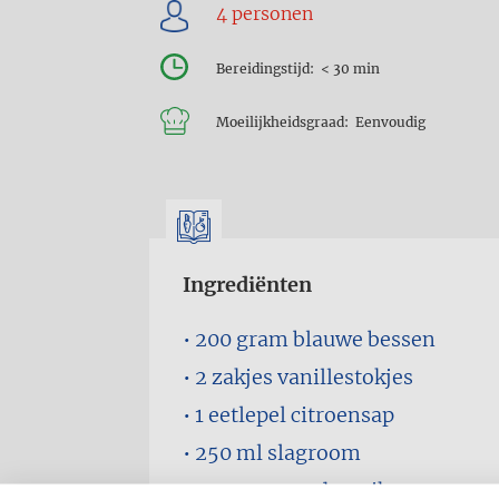
Bereidingstijd
< 30 min
Moeilijkheidsgraad
Eenvoudig
Ingrediënten
200 gram
blauwe bessen
2 zakjes
vanillestokjes
1 eetlepel
citroensap
250 ml
slagroom
50 gram
poedersuiker