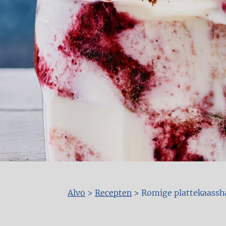
Alvo
>
Recepten
>
Romige plattekaassh
Kruimelpad