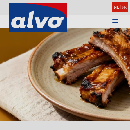
NL
|
FR