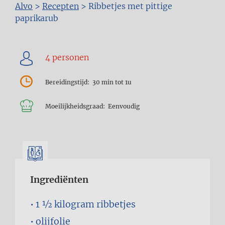
Kruimelpad
Alvo
>
Recepten
>
Ribbetjes met pittige
paprikarub
Bereidingstijd
30 min tot 1u
Moeilijkheidsgraad
Eenvoudig
Ingrediënten
1 1⁄2 kilogram
ribbetjes
olijfolie