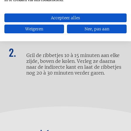
Accepteer alles
Maak de rub: mix alle ingrediënten voor
de rub. Bestrijk de ribbetjes met wat
Weigeren
Nee, pas aan
olijfolie en kruid met de rub.
Gril de ribbetjes 10 à 15 minuten aan elke
zijde, boven
de kolen. Verleg ze daarna
naar de indirecte kant en laat de ribbetjes
nog 20 à 30 minuten verder garen.