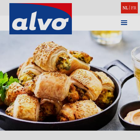
NL
|
FR