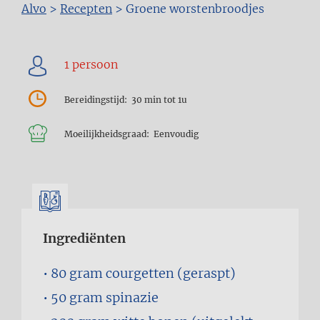
Kruimelpad
Alvo
>
Recepten
>
Groene worstenbroodjes
Bereidingstijd
30 min tot 1u
Moeilijkheidsgraad
Eenvoudig
Ingrediënten
80 gram
courgetten (geraspt)
50 gram
spinazie