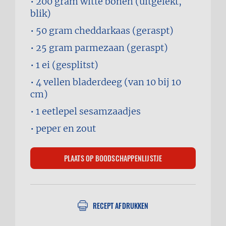
200 gram
witte bonen (uitgelekt,
blik)
50 gram
cheddarkaas (geraspt)
25 gram
parmezaan (geraspt)
1
ei (gesplitst)
4 vellen
bladerdeeg (van 10 bij 10
cm)
1 eetlepel
sesamzaadjes
peper en zout
RECEPT AFDRUKKEN