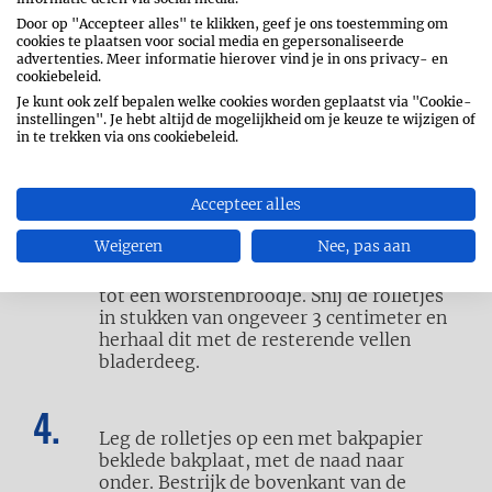
spinazie fijn.
Door op "Accepteer alles" te klikken, geef je ons toestemming om
cookies te plaatsen voor social media en gepersonaliseerde
advertenties. Meer informatie hierover vind je in ons privacy- en
cookiebeleid.
Laat de bonen goed uitlekken en prak ze
Je kunt ook zelf bepalen welke cookies worden geplaatst via "Cookie-
fijn met een vork. Voeg de spinazie, de
instellingen". Je hebt altijd de mogelijkheid om je keuze te wijzigen of
courgette, de twee kazen en de eierdooier
in te trekken via ons cookiebeleid.
toe. Kruid met peper en zout. Meng goed.
Accepteer alles
Beleg een vel bladerdeeg in de lengte met
Weigeren
Nee, pas aan
1/4 van het mengsel, ongeveer 2,5
centimeter van de rand. Rol het deeg op
tot een worstenbroodje. Snij de rolletjes
in stukken van ongeveer 3 centimeter en
herhaal dit met de resterende vellen
bladerdeeg.
Leg de rolletjes op een met bakpapier
beklede bakplaat, met de naad naar
onder. Bestrijk de bovenkant van de