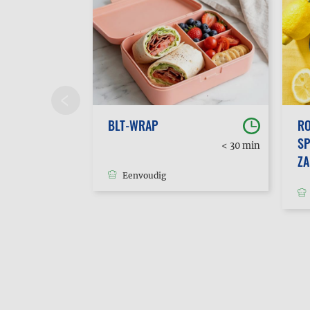
BLT-WRAP
RO
SP
30 min
< 30 min
tot 1u
Z
Eenvoudig