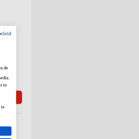
beleid
en de
media.
s te
 te