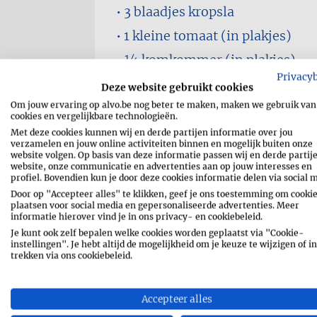
3 blaadjes
kropsla
1
kleine tomaat (in plakjes)
1⁄4
komkommer (in plakjes)
Privacy
1⁄4
rode ui (in halve maantjes)
Deze website gebruikt cookies
Om jouw ervaring op alvo.be nog beter te maken, maken we gebruik van
1⁄4 stuk
feta (verbrokkeld)
cookies en vergelijkbare technologieën.
3
ontpitte olijven
Met deze cookies kunnen wij en derde partijen informatie over jou
verzamelen en jouw online activiteiten binnen en mogelijk buiten onze
oregano
website volgen. Op basis van deze informatie passen wij en derde partij
website, onze communicatie en advertenties aan op jouw interesses en
peper en zout
profiel. Bovendien kun je door deze cookies informatie delen via social 
Door op "Accepteer alles" te klikken, geef je ons toestemming om cookie
plaatsen voor social media en gepersonaliseerde advertenties. Meer
informatie hierover vind je in ons privacy- en cookiebeleid.
Je kunt ook zelf bepalen welke cookies worden geplaatst via "Cookie-
instellingen". Je hebt altijd de mogelijkheid om je keuze te wijzigen of in
trekken via ons cookiebeleid.
RECEPT AFDRUKKEN
Accepteer alles