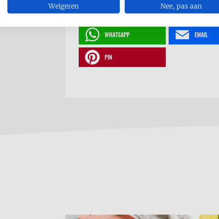
Weigeren
Nee, pas aan
SHARE
MESSENGE
WHATSAPP
EMAIL
PIN