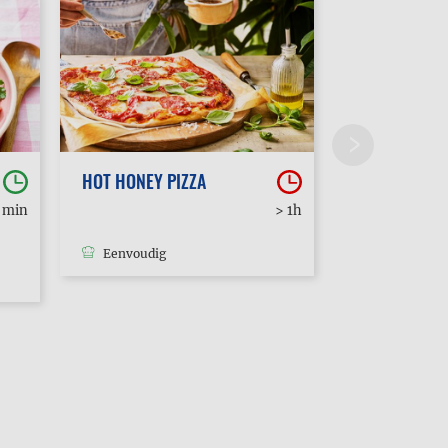
HOT HONEY PIZZA
POUTINE
0 min
> 1h
Eenvoudig
Eenvoudig