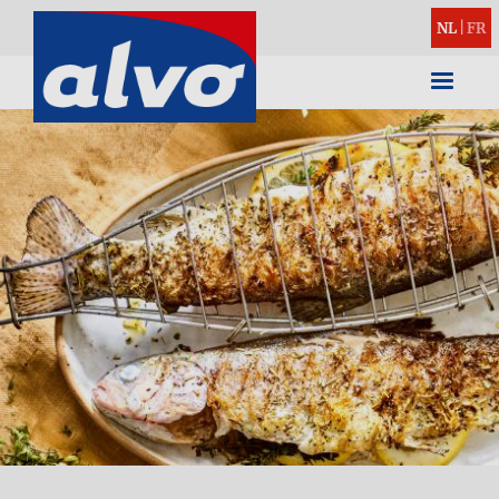
NL
|
FR