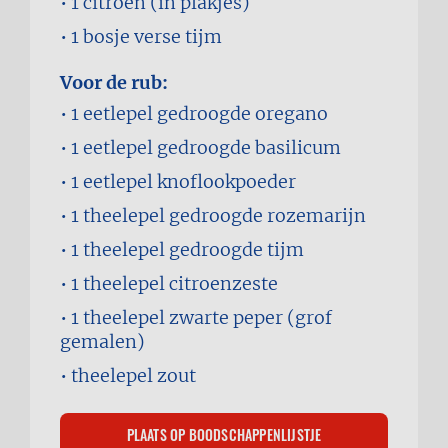
1
citroen (in plakjes)
1 bosje
verse tijm
Voor de rub:
1 eetlepel
gedroogde oregano
1 eetlepel
gedroogde basilicum
1 eetlepel
knoflookpoeder
1 theelepel
gedroogde rozemarijn
1 theelepel
gedroogde tijm
1 theelepel
citroenzeste
1 theelepel
zwarte peper (grof
gemalen)
theelepel
zout