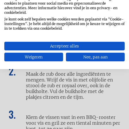
cookies te plaatsen voor social media en gepersonaliseerde
advertenties. Meer informatie hierover vind je in ons privacy- en
cookiebeleid.
Je kunt ook zelf bepalen welke cookies worden geplaatst via "Cookie-
instellingen". Je hebt altijd de mogelijkheid om je keuze te wijzigen of
in te trekken via ons cookiebeleid.
Spoel de vissen schoon en dep droog met
Accepteer alles
keukenpapier.
Maak 3 insnijdingen aan
beide zijden van elke vis.
Weigeren
Nee, pas aan
Maak de rub door alle ingrediënten te
mengen. Wrijf de vis in met olijfolie en
strooi de rub er royaal over, ook in de
buikholte. Vul de buikholte met de
plakjes citroen en de tijm.
Klem de vissen vast in een BBQ-rooster
voor vis en gril ze een tiental minuten per
kant, tot ze gaar zijn.