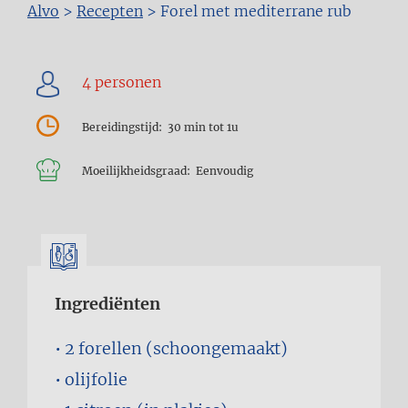
Kruimelpad
Alvo
>
Recepten
>
Forel met mediterrane rub
Bereidingstijd
30 min tot 1u
Moeilijkheidsgraad
Eenvoudig
Ingrediënten
2
forellen (schoongemaakt)
olijfolie