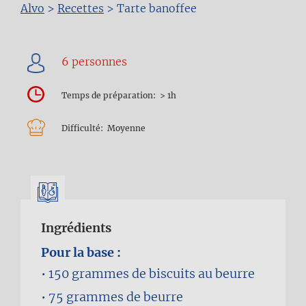
Fil
Alvo
>
Recettes
>
Tarte banoffee
d'Ariane
Temps de préparation
> 1h
Difficulté
Moyenne
Ingrédients
Pour la base :
150 grammes
de biscuits au beurre
75 grammes
de beurre