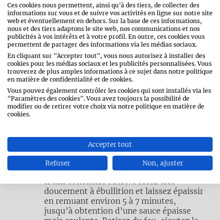
Ces cookies nous permettent, ainsi qu'à des tiers, de collecter des
informations sur vous et de suivre vos activités en ligne sur notre site
web et éventuellement en dehors. Sur la base de ces informations,
Tapissez le fond d’un moule à charnière
nous et des tiers adaptons le site web, nos communications et nos
de 20 cm de diamètre avec du papier
publicités à vos intérêts et à votre profil. En outre, ces cookies vous
cuisson.
permettent de partager des informations via les médias sociaux.
En cliquant sur "Accepter tout", vous nous autorisez à installer des
cookies pour les médias sociaux et les publicités personnalisées. Vous
trouverez de plus amples informations à ce sujet dans notre politique
Réduisez les biscuits en miettes fines.
en matière de confidentialité et de cookies.
Faites fondre le beurre à feu doux et
Vous pouvez également contrôler les cookies qui sont installés via les
mélangez-le aux miettes. Étalez le
"Paramètres des cookies". Vous avez toujours la possibilité de
modifier ou de retirer votre choix via notre politique en matière de
mélange dans le fond du moule et tassez
cookies.
bien. Réservez au réfrigérateur pendant
au moins 30 minutes.
Accepter tout
Préparez le caramel : faites fondre le
Refuser
Non, ajuster
beurre et le sucre à feu doux, puis ajoutez
le lait concentré sucré. Portez très
doucement à ébullition et laissez épaissir
en remuant environ 5 à 7 minutes,
jusqu’à obtention d’une sauce épaisse