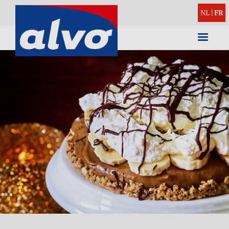
NL
|
FR