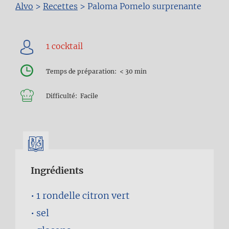
Fil
Alvo
>
Recettes
>
Paloma Pomelo surprenante
d'Ariane
Temps de préparation
< 30 min
Difficulté
Facile
Ingrédients
1 rondelle
citron vert
sel