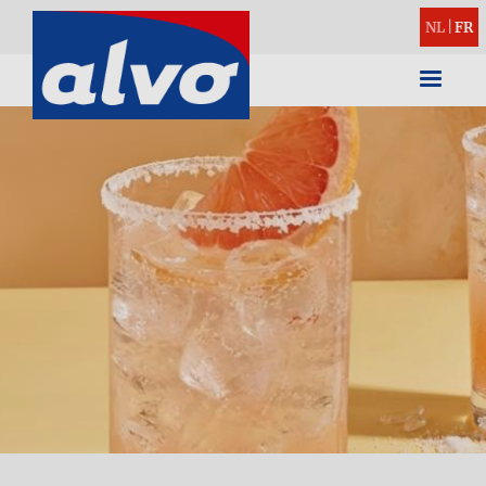
NL
|
FR