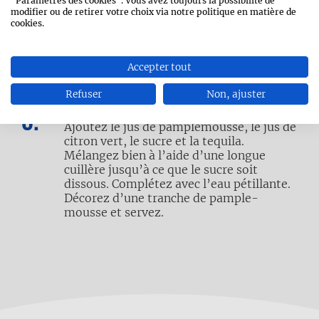
"Paramètres des cookies". Vous avez toujours la possibilité de
ensuite le verre dans une soucoupe de sel
modifier ou de retirer votre choix via notre politique en matière de
cookies.
pour créer un bord salé.
Accepter tout
Remplissez le verre de glaçons.
Refuser
Non, ajuster
Ajoutez le jus de pamplemousse, le jus de
citron vert, le sucre et la tequila.
Mélangez bien à l’aide d’une longue
cuillère jusqu’à ce que le sucre soit
dissous. Complétez avec l’eau pétillante.
Décorez d’une tranche de pample-
mousse et servez.