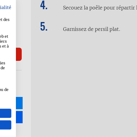
tini)
Secouez la poêle pour répartir
ialité
et des
Garnissez de persil plat.
eb et
iers
 et à
ies
 de
ou de
R