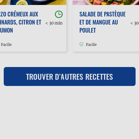
RZO CRÉMEUX AUX
SALADE DE PASTÈQUE
INARDS, CITRON ET
ET DE MANGUE AU
< 30 min
< 3
AUMON
POULET
Facile
Facile
TROUVER D’AUTRES RECETTES