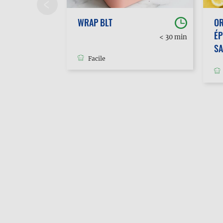
WRAP BLT
O
ÉP
30 min à
< 30 min
1h
S
Facile