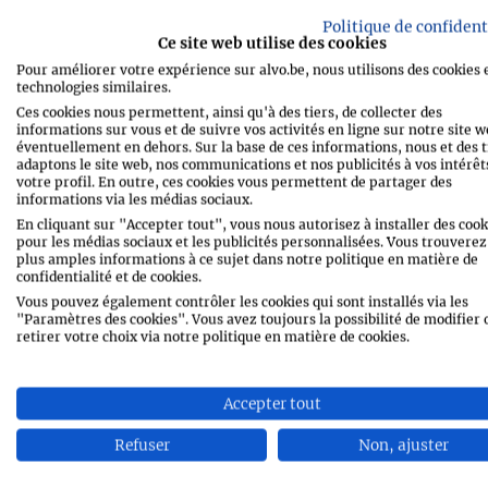
1 verre
de vermouth blanc (Mar
Politique de confident
Ce site web utilise des cookies
1 bouquet
de persil plat (haché
Pour améliorer votre expérience sur alvo.be, nous utilisons des cookies 
technologies similaires.
grossièrement)
Ces cookies nous permettent, ainsi qu'à des tiers, de collecter des
sel et poivre
informations sur vous et de suivre vos activités en ligne sur notre site w
éventuellement en dehors. Sur la base de ces informations, nous et des t
adaptons le site web, nos communications et nos publicités à vos intérêts
votre profil. En outre, ces cookies vous permettent de partager des
informations via les médias sociaux.
En cliquant sur "Accepter tout", vous nous autorisez à installer des cook
pour les médias sociaux et les publicités personnalisées. Vous trouverez
plus amples informations à ce sujet dans notre politique en matière de
confidentialité et de cookies.
IMPRIMER LA RECETTE
Vous pouvez également contrôler les cookies qui sont installés via les
"Paramètres des cookies". Vous avez toujours la possibilité de modifier 
retirer votre choix via notre politique en matière de cookies.
SHARE
MESSENGE
Accepter tout
WHATSAPP
EMAIL
Refuser
Non, ajuster
PIN