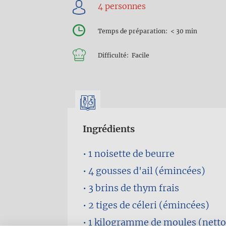
d'Ariane
Temps de préparation
< 30 min
Difficulté
Facile
Ingrédients
1 noisette
de beurre
4 gousses
d'ail (émincées)
3 brins
de thym frais
2 tiges
de céleri (émincées)
1 kilogramme
de moules (nett