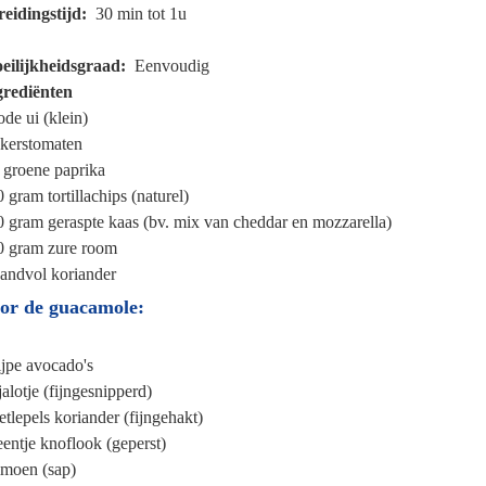
reidingstijd
30 min tot 1u
eilijkheidsgraad
Eenvoudig
grediënten
ode ui (klein)
kerstomaten
groene paprika
0 gram
tortillachips (naturel)
0 gram
geraspte kaas (bv. mix van cheddar en mozzarella)
0 gram
zure room
handvol
koriander
or de guacamole:
ijpe avocado's
jalotje (fijngesnipperd)
etlepels
koriander (fijngehakt)
eentje
knoflook (geperst)
imoen (sap)