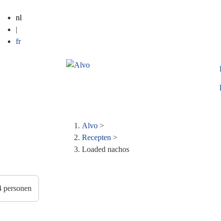
nl
|
fr
Alvo
>
Kruimelpad
Recepten
>
Loaded nachos