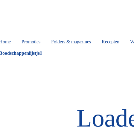
Home
Promoties
Folders & magazines
Recepten
W
Boodschappenlijstje
0
Load