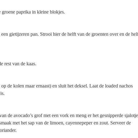
e groene paprika in kleine blokjes.
een gietijzeren pan. Strooi hier de helft van de groenten over en de helf
e rest van de kaas.
t op de kolen maar ernaast) en sluit het deksel. Laat de loaded nachos
is.
an de avocado’s grof met een vork en meng er het gesnipperde sjalotje
smaak met het sap van de limoen, cayennepeper en zout. Serveer de
oriander.