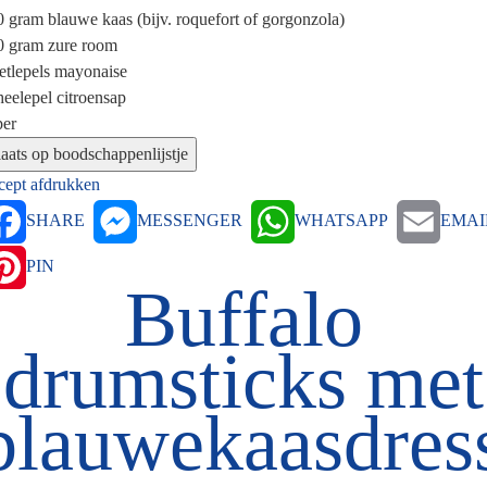
0 gram
blauwe kaas (bijv. roquefort of gorgonzola)
0 gram
zure room
etlepels
mayonaise
heelepel
citroensap
per
cept afdrukken
SHARE
MESSENGER
WHATSAPP
EMAI
PIN
Buffalo
drumsticks met
blauwekaasdres