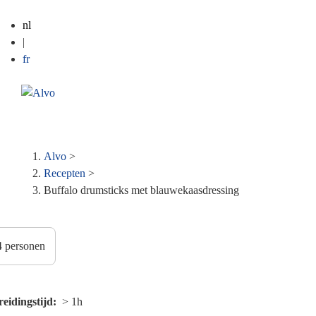
nl
|
fr
ME
Kruimelpad
Alvo
>
Recepten
>
Buffalo drumsticks met blauwekaasdressing
reidingstijd
> 1h