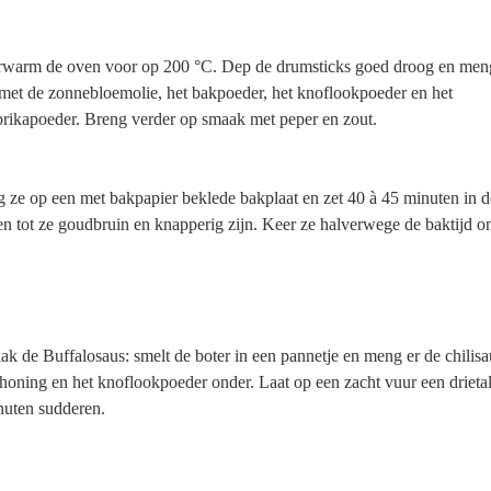
rwarm de oven voor op 200 °C. Dep de drumsticks goed droog en men
met de zonnebloemolie, het bakpoeder, het knoflookpoeder en het
rikapoeder. Breng verder op smaak met peper en zout.
 ze op een met bakpapier beklede bakplaat en zet 40 à 45 minuten in d
n tot ze goudbruin en knapperig zijn. Keer ze halverwege de baktijd o
k de Buffalosaus: smelt de boter in een pannetje en meng er de chilisa
honing en het knoflookpoeder onder. Laat op een zacht vuur een drieta
nuten sudderen.