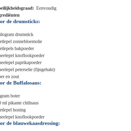
eilijkheidsgraad
Eenvoudig
grediënten
or de drumsticks:
kilogram
drumstick
etlepel
zonnebloemolie
etlepels
bakpoeder
heelepel
knoflookpoeder
heelepel
paprikapoeder
heelepel
peterselie (fijngehakt)
er en zout
or de Buffalosaus:
 gram
boter
0 ml
pikante chilisaus
etlepel
honing
heelepel
knoflookpoeder
or de blauwekaasdressing: