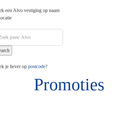
ek een Alvo vestiging op naam
locatie
k je liever op
postcode
?
Promoties