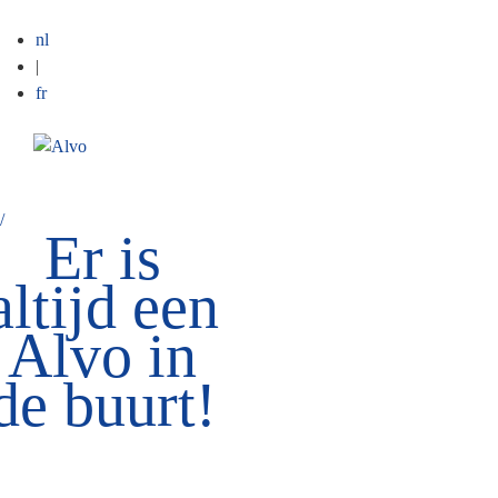
nl
|
fr
ME
/
Er is
altijd een
Alvo in
de buurt!