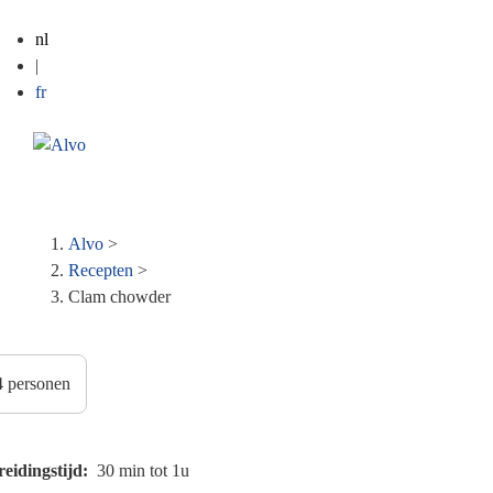
nl
|
fr
ME
Kruimelpad
Alvo
>
Recepten
>
Clam chowder
reidingstijd
30 min tot 1u