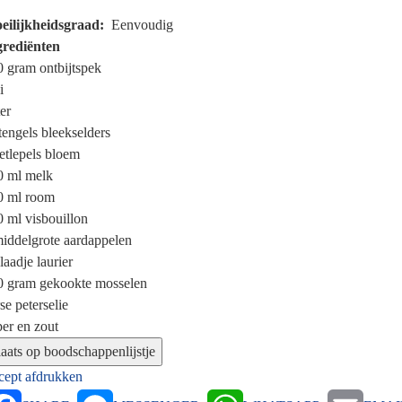
eilijkheidsgraad
Eenvoudig
grediënten
0 gram
ontbijtspek
i
er
tengels
bleekselders
etlepels
bloem
0 ml
melk
0 ml
room
0 ml
visbouillon
iddelgrote aardappelen
laadje laurier
0 gram
gekookte mosselen
se peterselie
er en zout
cept afdrukken