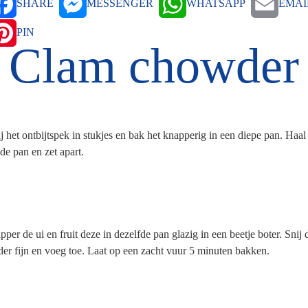
SHARE
MESSENGER
WHATSAPP
EMAI
PIN
Clam chowder
j het ontbijtspek in stukjes en bak het knapperig in een diepe pan. Haal
 de pan en zet apart.
pper de ui en fruit deze in dezelfde pan glazig in een beetje boter. Snij 
der fijn en voeg toe. Laat op een zacht vuur 5 minuten bakken.